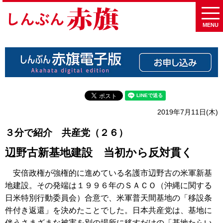
MENU
2019年7月11日(木)
３分で紹介 共産党（２６）
辺野古新基地建設 当初から反対貫く
安倍政権が強権的に進めている名護市辺野古の米軍新基
地建設。その発端は１９９６年のＳＡＣＯ（沖縄に関する
日米特別行動委員会）合意で、米軍普天間基地の「移設条
件付き返還」を決めたことでした。日本共産党は、基地に
伴うさまざまな被害を別の場所に移すだけの「基地たらい