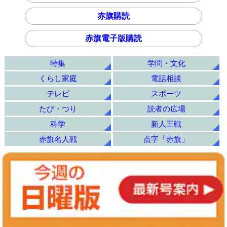
赤旗購読
赤旗電子版購読
特集
学問・文化
くらし家庭
電話相談
テレビ
スポーツ
たび・つり
読者の広場
科学
新人王戦
赤旗名人戦
点字「赤旗」