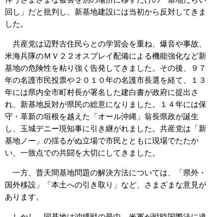
回し」だと批判し、新基地建設には当初から反対してきま
した。
共産党は辺野古住民らとの学習会を重ね、爆音や事故、
米海兵隊のＭＶ２２オスプレイ配備による機能強化など新
基地の危険性を粘り強く告発してきました。その後、９７
年の名護市民投票や２０１０年の名護市長選を経て、１３
年には県内全市町村長が署名した建白書が政府に提出さ
れ、新基地反対が県民の総意になりました。１４年には保
守・革新の垣根を越えた「オール沖縄」翁長県政が誕生
し、玉城デニー現知事に引き継がれました。共産党は「新
基地ノー」の揺るがぬ立場で市民とともに現場でたたか
い、一致点での共闘を大切にしてきました。
一方、普天間基地問題の解決方法については、「県外・
国外移設」「本土への引き取り」など、さまざまな意見が
あります。
しかし、同基地は沖縄戦の最中、米軍が戦時国際法に違