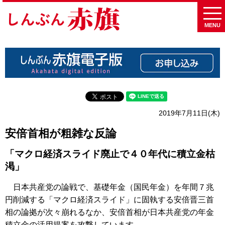
MENU
2019年7月11日(木)
安倍首相が粗雑な反論
「マクロ経済スライド廃止で４０年代に積立金枯
渇」
日本共産党の論戦で、基礎年金（国民年金）を年間７兆
円削減する「マクロ経済スライド」に固執する安倍晋三首
相の論拠が次々崩れるなか、安倍首相が日本共産党の年金
積立金の活用提案を攻撃しています。