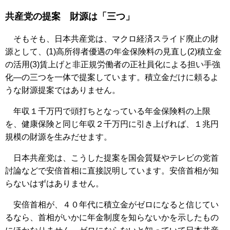
共産党の提案 財源は「三つ」
そもそも、日本共産党は、マクロ経済スライド廃止の財
源として、(1)高所得者優遇の年金保険料の見直し(2)積立金
の活用(3)賃上げと非正規労働者の正社員化による担い手強
化―の三つを一体で提案しています。積立金だけに頼るよ
うな財源提案ではありません。
年収１千万円で頭打ちとなっている年金保険料の上限
を、健康保険と同じ年収２千万円に引き上げれば、１兆円
規模の財源を生みだせます。
日本共産党は、こうした提案を国会質疑やテレビの党首
討論などで安倍首相に直接説明しています。安倍首相が知
らないはずはありません。
安倍首相が、４０年代に積立金がゼロになると信じてい
るなら、首相がいかに年金制度を知らないかを示したもの