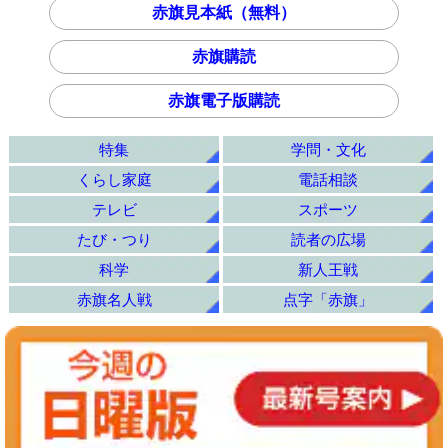
赤旗見本紙（無料）
赤旗購読
赤旗電子版購読
特集
学問・文化
くらし家庭
電話相談
テレビ
スポーツ
たび・つり
読者の広場
科学
新人王戦
赤旗名人戦
点字「赤旗」