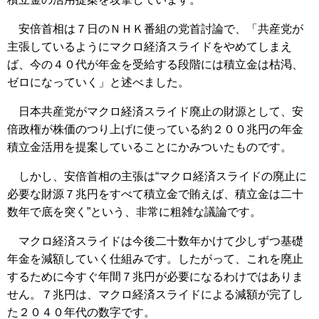
安倍首相は７日のＮＨＫ番組の党首討論で、「共産党が
主張しているようにマクロ経済スライドをやめてしまえ
ば、今の４０代が年金を受給する段階には積立金は枯渇、
ゼロになっていく」と述べました。
日本共産党がマクロ経済スライド廃止の財源として、安
倍政権が株価のつり上げに使っている約２００兆円の年金
積立金活用を提案していることにかみついたものです。
しかし、安倍首相の主張は“マクロ経済スライドの廃止に
必要な財源７兆円をすべて積立金で賄えば、積立金は二十
数年で底を突く”という、非常に粗雑な議論です。
マクロ経済スライドは今後二十数年かけて少しずつ基礎
年金を減額していく仕組みです。したがって、これを廃止
するために今すぐ年間７兆円が必要になるわけではありま
せん。７兆円は、マクロ経済スライドによる減額が完了し
た２０４０年代の数字です。