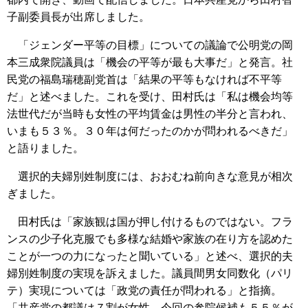
子副委員長が出席しました。
「ジェンダー平等の目標」についての議論で公明党の岡
本三成衆院議員は「機会の平等が最も大事だ」と発言。社
民党の福島瑞穂副党首は「結果の平等もなければ不平等
だ」と述べました。これを受け、田村氏は「私は機会均等
法世代だが当時も女性の平均賃金は男性の半分と言われ、
いまも５３％。３０年は何だったのかが問われるべきだ」
と語りました。
選択的夫婦別姓制度には、おおむね前向きな意見が相次
ぎました。
田村氏は「家族観は国が押し付けるものではない。フラ
ンスの少子化克服でも多様な結婚や家族の在り方を認めた
ことが一つの力になったと聞いている」と述べ、選択的夫
婦別姓制度の実現を訴えました。議員間男女同数化（パリ
テ）実現については「政党の責任が問われる」と指摘。
「共産党の都議は７割が女性。今回の参院候補も５５％が