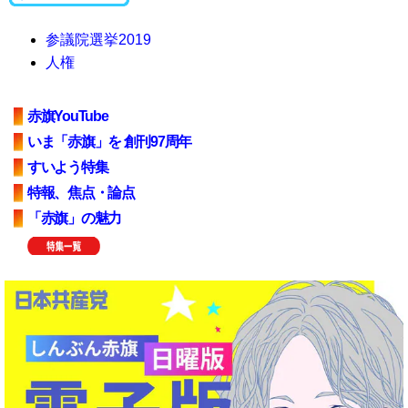
参議院選挙2019
人権
赤旗YouTube
いま「赤旗」を 創刊97周年
すいよう特集
特報、焦点・論点
「赤旗」の魅力