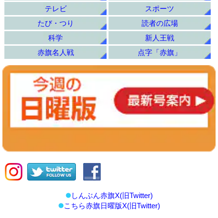
テレビ
スポーツ
たび・つり
読者の広場
科学
新人王戦
赤旗名人戦
点字「赤旗」
しんぶん赤旗X(旧Twitter)
こちら赤旗日曜版X(旧Twitter)