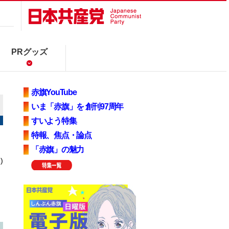
PRグッズ
赤旗YouTube
いま「赤旗」を 創刊97周年
すいよう特集
特報、焦点・論点
「赤旗」の魅力
)