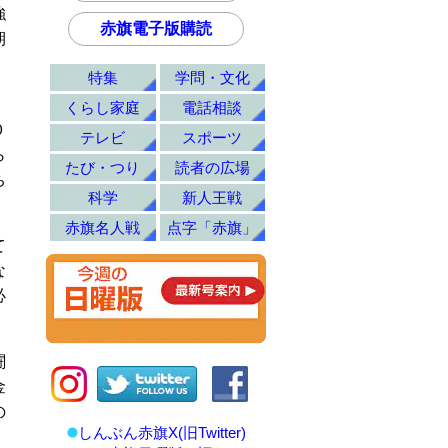
強
赤旗電子版購読
期
特集
学問・文化
くらし家庭
電話相談
０
テレビ
スポーツ
ら
たび・つり
読者の広場
ち
科学
新人王戦
赤旗名人戦
点字「赤旗」
て
な
必
闘
金
の
しんぶん赤旗X(旧Twitter)