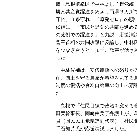
取・島根選挙区で中林よし子野党統
勝と共産党躍進をめざし両県３カ所
守れ、９条守れ、『原発ゼロ』の願
候補に」「市民と野党の共闘を進め
の比例での躍進を」と力説。応援演
晋三首相の共闘攻撃に反論し、中林
をつなぎ合うと、拍手、歓声が湧き
した。
中林候補は、安倍農政への怒りが
産、国土を守る農家が希望をもてる
制度の復活や食料自給率の向上へ頑
た。
島根で「住民目線で政治を変える会
田実幹事長、岡崎由美子弁護士が、
員（国民民主党県連副代表）、社民
千石知芳氏が応援演説しました。