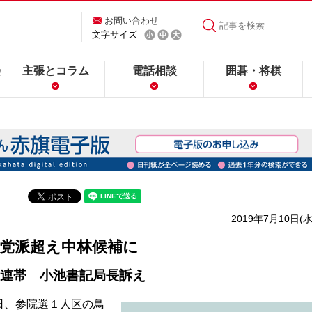
お問い合わせ
文字サイズ
会
主張とコラム
電話相談
囲碁・将棋
2019年7月10日(水
党派超え中林候補に
連帯 小池書記局長訴え
日、参院選１人区の鳥