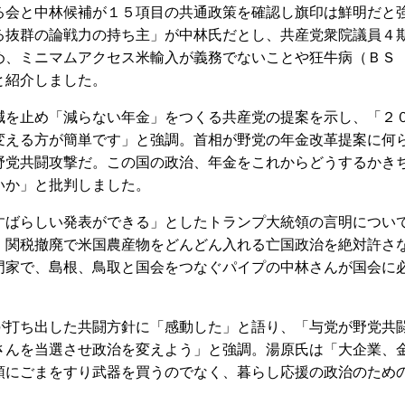
会と中林候補が１５項目の共通政策を確認し旗印は鮮明だと
る抜群の論戦力の持ち主」が中林氏だとし、共産党衆院議員４
め、ミニマムアクセス米輸入が義務でないことや狂牛病（ＢＳ
と紹介しました。
を止め「減らない年金」をつくる共産党の提案を示し、「２
変える方が簡単です」と強調。首相が野党の年金改革提案に何
野党共闘攻撃だ。この国の政治、年金をこれからどうするかき
いか」と批判しました。
ばらしい発表ができる」としたトランプ大統領の言明につい
、関税撤廃で米国農産物をどんどん入れる亡国政治を絶対許さ
門家で、島根、鳥取と国会をつなぐパイプの中林さんが国会に
打ち出した共闘方針に「感動した」と語り、「与党が野党共
さんを当選させ政治を変えよう」と強調。湯原氏は「大企業、
領にごまをすり武器を買うのでなく、暮らし応援の政治のため