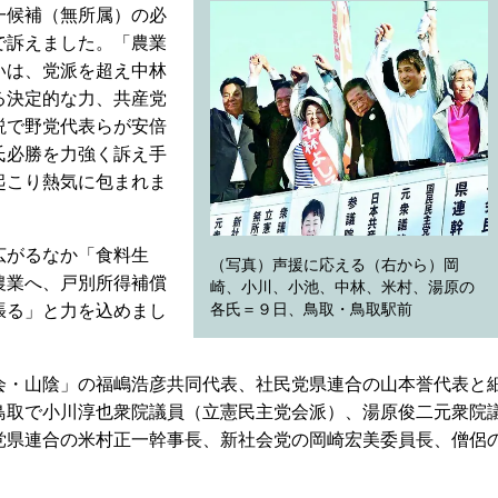
一候補（無所属）の必
で訴えました。「農業
いは、党派を超え中林
る決定的な力、共産党
説で野党代表らが安倍
氏必勝を力強く訴え手
起こり熱気に包まれま
広がるなか「食料生
（写真）声援に応える（右から）岡
農業へ、戸別所得補償
崎、小川、小池、中林、米村、湯原の
各氏＝９日、鳥取・鳥取駅前
張る」と力を込めまし
・山陰」の福嶋浩彦共同代表、社民党県連合の山本誉代表と
鳥取で小川淳也衆院議員（立憲民主党会派）、湯原俊二元衆院
党県連合の米村正一幹事長、新社会党の岡崎宏美委員長、僧侶