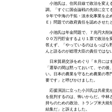
小池氏は、住民目線で政治を変える
調。「すぐに国会論戦の先頭に立て
９年で中海の干拓・淡水化事業を止
Ｅ）問題での政府責任を認めさせた
小池氏は年金問題で、７兆円大削減
００万円貯金するより１票で政治を
答えず、「やっているのはもっぱら
んと語るのが総理大臣の責任ではな
日米貿易交渉をめぐり「８月にはす
「選挙の間は黙っておいて、その後
い。日本の農業を守るため農業の専
要です」と呼びかけました。
応援演説に立った小川氏は共産党が
を批判するのは、怖いからだ。中林
持ちのための政治、トランプ米大統
結集だ」と訴えました。