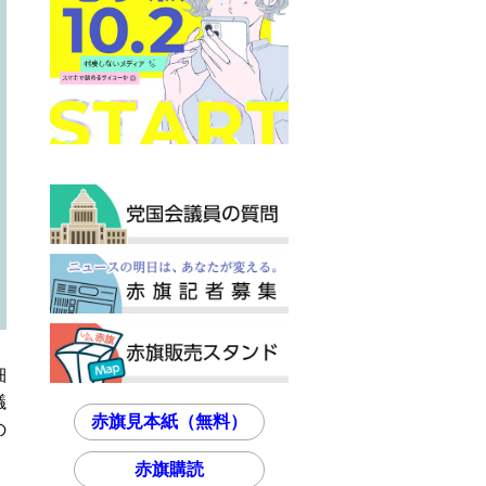
細
議
赤旗見本紙（無料）
の
赤旗購読