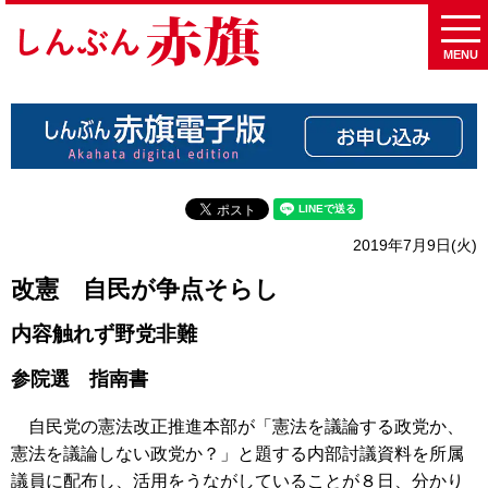
MENU
2019年7月9日(火)
改憲 自民が争点そらし
内容触れず野党非難
参院選 指南書
自民党の憲法改正推進本部が「憲法を議論する政党か、
憲法を議論しない政党か？」と題する内部討議資料を所属
議員に配布し、活用をうながしていることが８日、分かり