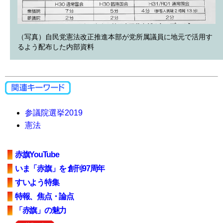
（写真）自民党憲法改正推進本部が党所属議員に地元で活用す
るよう配布した内部資料
参議院選挙2019
憲法
赤旗YouTube
いま「赤旗」を 創刊97周年
すいよう特集
特報、焦点・論点
「赤旗」の魅力