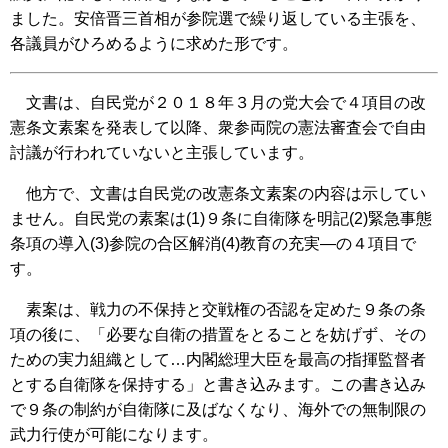
ました。安倍晋三首相が参院選で繰り返している主張を、
各議員がひろめるように求めた形です。
文書は、自民党が２０１８年３月の党大会で４項目の改
憲条文素案を発表して以降、衆参両院の憲法審査会で自由
討議が行われていないと主張しています。
他方で、文書は自民党の改憲条文素案の内容は示してい
ません。自民党の素案は(1)９条に自衛隊を明記(2)緊急事態
条項の導入(3)参院の合区解消(4)教育の充実―の４項目で
す。
素案は、戦力の不保持と交戦権の否認を定めた９条の条
項の後に、「必要な自衛の措置をとることを妨げず、その
ための実力組織として…内閣総理大臣を最高の指揮監督者
とする自衛隊を保持する」と書き込みます。この書き込み
で９条の制約が自衛隊に及ばなくなり、海外での無制限の
武力行使が可能になります。