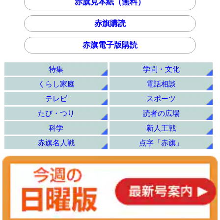
赤旗見本紙（無料）
赤旗購読
赤旗電子版購読
特集
学問・文化
くらし家庭
電話相談
テレビ
スポーツ
たび・つり
読者の広場
科学
新人王戦
赤旗名人戦
点字「赤旗」