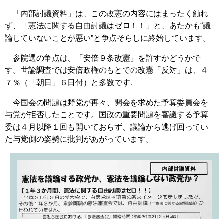
「内部討議資料」は、この改憲の内容にはまったく触れ
ず、「憲法に関する自由討議はゼロ！！」と、あたかも“議
論していないことが悪い”と争点そらしに終始しています。
参院選の争点は、「安倍９条改憲」を許すかどうかで
す。世論調査では安倍政権のもとでの改憲「反対」は、４
７％（「朝日」６日付）と多数です。
今国会の問題は野党が再々、開会を求めた予算委員会を
与党が拒否したことです。国政の重要問題を審議する予算
委は４月以降１回も開いておらず、議論から逃げ回ってい
た与党側の姿勢に批判があがっています。