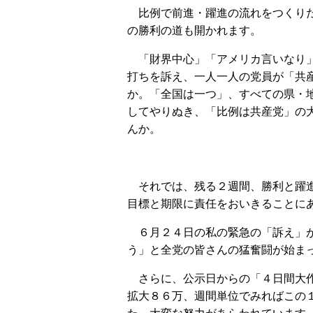
比例で前進・躍進の流れをつくりだ
の勝利の道も開かれます。
「財界中心」「アメリカ言いなり」
打ちを訴え、一人一人の党員が「共
か。「全国は一つ」、すべての県・
してやりぬき、「比例は共産党」の
んか。
それでは、残る２週間、勝利と躍進
目標と期限に責任をおいきることに
６月２４日の私の緊急の「訴え」が
う」と全党の皆さんの猛奮闘が始ま
さらに、公示日からの「４日間大作
拡大８６万、週間単位でみればこの