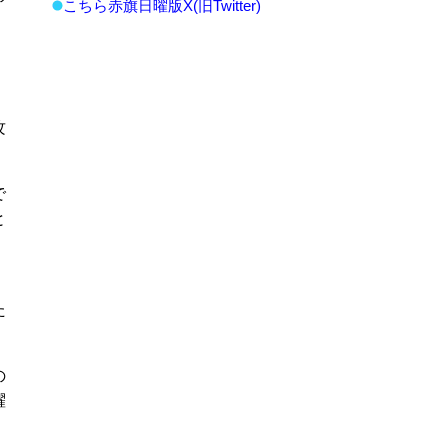
こちら赤旗日曜版X(旧Twitter)
攻
で
と
た
の
躍