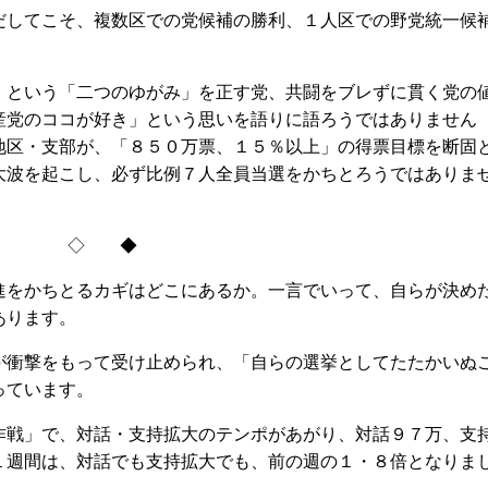
してこそ、複数区での党候補の勝利、１人区での野党統一候
という「二つのゆがみ」を正す党、共闘をブレずに貫く党の
産党のココが好き」という思いを語りに語ろうではありません
地区・支部が、「８５０万票、１５％以上」の得票目標を断固
大波を起こし、必ず比例７人全員当選をかちとろうではありま
◇ ◆
をかちとるカギはどこにあるか。一言でいって、自らが決め
あります。
衝撃をもって受け止められ、「自らの選挙としてたたかいぬ
っています。
戦」で、対話・支持拡大のテンポがあがり、対話９７万、支
１週間は、対話でも支持拡大でも、前の週の１・８倍となりま