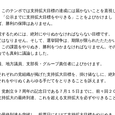
。
このテンポでは支持拡大目標の達成には届かないことを直視
、「公示までに支持拡大目標をやりきる」ことをよびかけまし
ば、勝利の保障はありません。
するためには、絶対にやりぬかなければならない目標です。
てはなりません。そして、選挙闘争は、期限が限られたたたか
、この課題をやりぬき、勝利をつかまなければなりません。そ
会でも真剣に議論しました。
、地方議員、支部長・グループ責任者によびかけます。
れぞれの党組織が掲げた支持拡大目標を、掛け値なしに、絶
それをやりぬくあらゆる手だてをとりきることを訴えます。
党創立９７周年の記念日である７月１５日までに、前々回２
支持拡大の最終到達、これを超える支持拡大を必ずやりきるこ
最終到達を突破し、投票日にむけて支持拡大目標をやりぬき