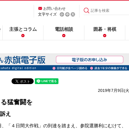
お問い合わせ
文字サイズ
会
主張とコラム
電話相談
囲碁・将棋
2019年7月9日(火
きる猛奮闘を
訴え
、「４日間大作戦」の到達を踏まえ、参院選勝利にむけて、