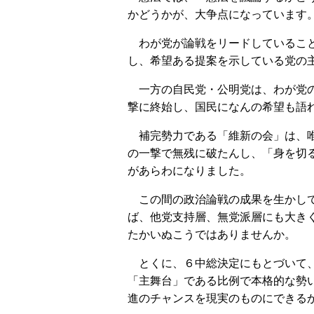
かどうかが、大争点になっています
わが党が論戦をリードしていること
し、希望ある提案を示している党の
一方の自民党・公明党は、わが党の
撃に終始し、国民になんの希望も語
補完勢力である「維新の会」は、唯
の一撃で無残に破たんし、「身を切
があらわになりました。
この間の政治論戦の成果を生かして
ば、他党支持層、無党派層にも大き
たかいぬこうではありませんか。
とくに、６中総決定にもとづいて、
「主舞台」である比例で本格的な勢
進のチャンスを現実のものにできる