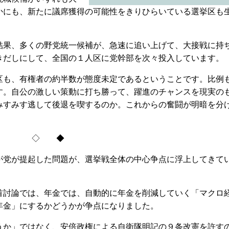
かにも、新たに議席獲得の可能性をきりひらいている選挙区も
果、多くの野党統一候補が、急速に追い上げて、大接戦に持
きだしにして、全国の１人区に党幹部を次々投入しています。
も、有権者の約半数が態度未定であるということです。比例
す。自公の激しい策動に打ち勝って、躍進のチャンスを現実の
みすみす逃して後退を喫するのか。これからの奮闘が明暗を分
◇ ◆
党が提起した問題が、選挙戦全体の中心争点に浮上してきて
討論では、年金では、自動的に年金を削減していく「マクロ
年金」にするかどうかが争点になりました。
か」ではなく、安倍政権による自衛隊明記の９条改憲を許す