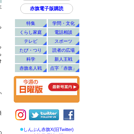
生
赤旗電子版購読
特集
学問・文化
ち
くらし家庭
電話相談
テレビ
スポーツ
も
たび・つり
読者の広場
も
科学
新人王戦
け
赤旗名人戦
点字「赤旗」
い
経
しんぶん赤旗X(旧Twitter)
の