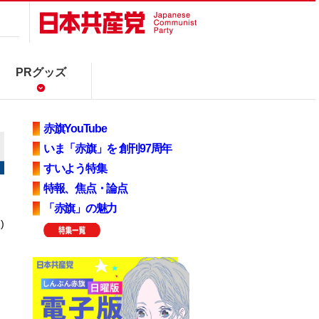
PRグッズ
赤旗YouTube
いま「赤旗」を 創刊97周年
すいよう特集
特報、焦点・論点
「赤旗」の魅力
)