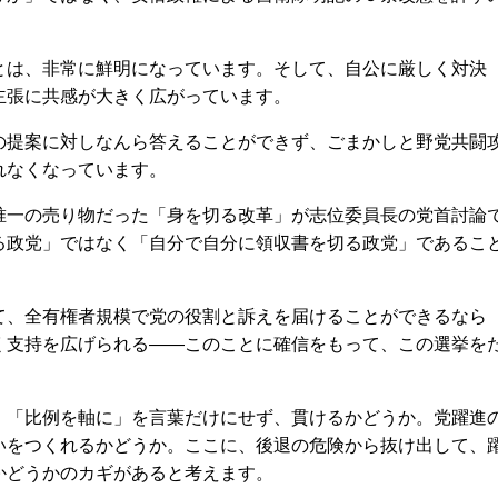
。
は、非常に鮮明になっています。そして、自公に厳しく対決
主張に共感が大きく広がっています。
提案に対しなんら答えることができず、ごまかしと野党共闘
れなくなっています。
一の売り物だった「身を切る改革」が志位委員長の党首討論
る政党」ではなく「自分で自分に領収書を切る政党」であるこ
、全有権者規模で党の役割と訴えを届けることができるなら
く支持を広げられる――このことに確信をもって、この選挙を
「比例を軸に」を言葉だけにせず、貫けるかどうか。党躍進
いをつくれるかどうか。ここに、後退の危険から抜け出して、
かどうかのカギがあると考えます。