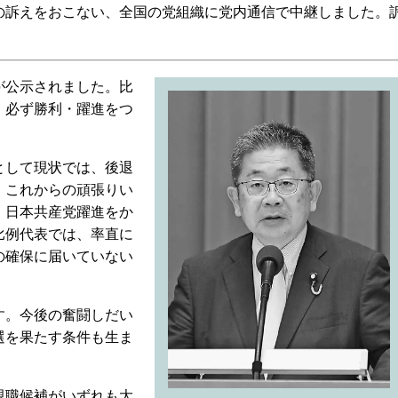
の訴えをおこない、全国の党組織に党内通信で中継しました。
が公示されました。比
。必ず勝利・躍進をつ
として現状では、後退
、これからの頑張りい
、日本共産党躍進をか
比例代表では、率直に
の確保に届いていない
す。今後の奮闘しだい
選を果たす条件も生ま
現職候補がいずれも大