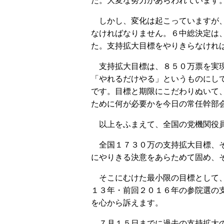
た。大変な努力があらわれています
しかし、変化は起こっていますが、
なければなりません。６中総決定は
た。支持拡大目標をやりきらなけれ
支持拡大目標は、８５０万票を実現
「やれるだけやる」というものにし
です。目標と期限にこだわりぬいて
ために何が必要かを今日の常任幹部
以上をふまえて、全国の党機関役員
全国１７３０万の支持拡大目標、そ
にやりきる決意をあらためて固め、
そこにむけた最小限の目標として、
１３年・前回２０１６年の参院選の
を心から訴えます。
７月１５日までに過去の支持拡大の