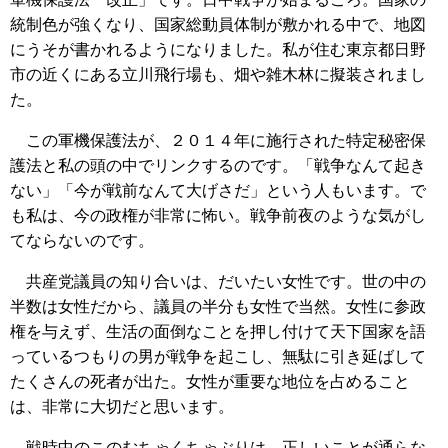
統制色が強くなり、国家総動員体制が敷かれる中で、地図
にうそが書かれるようになりました。私が住む東京都日野
市の近くにある立川飛行場も、畑や雑木林に擬装されまし
た。
この軍機保護法が、２０１４年に施行された特定秘密保
護法と私の頭の中でリンクするのです。「戦争なんて起き
ない」「今が戦前なんて大げさだ」という人もいます。で
も私は、今の政権が非常に怖い。戦争前夜のような気がし
てならないのです。
共産党議員の知り合いは、だいたい女性です。世の中の
半数は女性だから、議員の半分も女性で当然。女性に参政
権を与えず、生活の面倒なことを押し付けて天下国家を語
っているつもりの男が戦争を起こし、無駄に引き延ばして
たくさんの死者が出た。女性が重要な地位を占めること
は、非常に大切だと思います。
戦時中のこのむちゃくちゃぶりは、正しいことが通らな