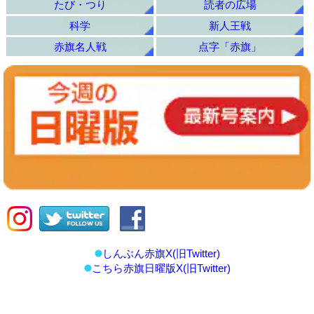
たび・つり
読者の広場
科学
新人王戦
赤旗名人戦
点字「赤旗」
しんぶん赤旗X(旧Twitter)
こちら赤旗日曜版X(旧Twitter)