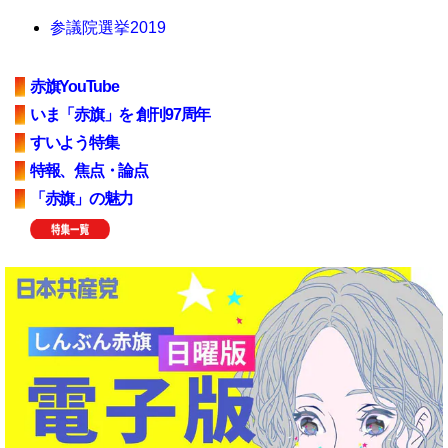
参議院選挙2019
赤旗YouTube
いま「赤旗」を 創刊97周年
すいよう特集
特報、焦点・論点
「赤旗」の魅力