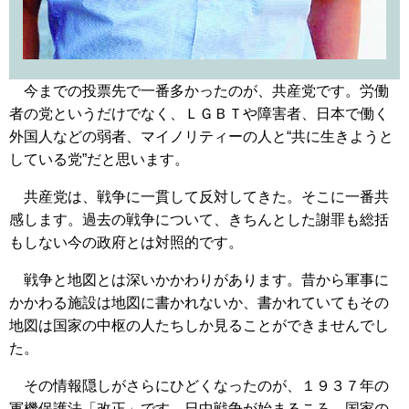
今までの投票先で一番多かったのが、共産党です。労働
者の党というだけでなく、ＬＧＢＴや障害者、日本で働く
外国人などの弱者、マイノリティーの人と“共に生きようと
している党”だと思います。
共産党は、戦争に一貫して反対してきた。そこに一番共
感します。過去の戦争について、きちんとした謝罪も総括
もしない今の政府とは対照的です。
戦争と地図とは深いかかわりがあります。昔から軍事に
かかわる施設は地図に書かれないか、書かれていてもその
地図は国家の中枢の人たちしか見ることができませんでし
た。
その情報隠しがさらにひどくなったのが、１９３７年の
軍機保護法「改正」です。日中戦争が始まるころ。国家の