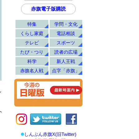
赤旗電子版購読
特集
学問・文化
くらし家庭
電話相談
テレビ
スポーツ
たび・つり
読者の広場
科学
新人王戦
赤旗名人戦
点字「赤旗」
し
へ
しんぶん赤旗X(旧Twitter)