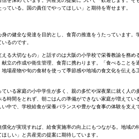
自信を深めています。共産党の提案について「歓迎します。そ
たっている。国の責任でやってほしい」と期待を寄せます。
身の健全な発達を目的とし、食育の推進をうたっています。
ているのです。
える大切なもの」と話すのは大阪の小学校で栄養教諭を務め
。献立の作成や衛生管理、食育に携わります。「食べることを
、地場産物や旬の食材を使って季節感や地域の食文化を伝える
ている家庭の小中学生が多く、親の多忙や深夜業に就く人の
べる時間をとれず、朝ごはんの準備ができない家庭が増えてい
しい中で、学校給食が栄養バランスや豊かな食事の体験を支え
償化が実現すれば、給食実施率の向上にもつながる。地域の
てほしい」と共産党の提案に期待しています。