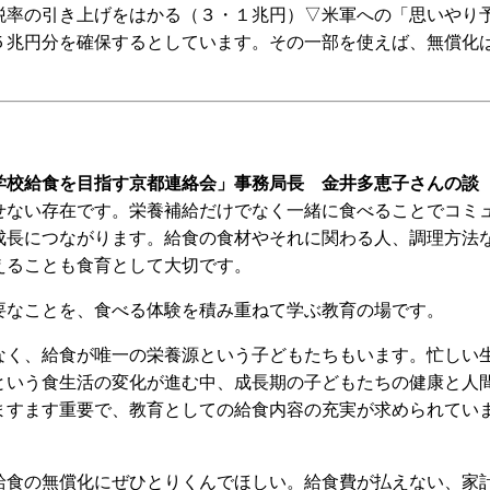
税率の引き上げをはかる（３・１兆円）▽米軍への「思いやり
５兆円分を確保するとしています。その一部を使えば、無償化
校給食を目指す京都連絡会」事務局長 金井多恵子さんの談
ない存在です。栄養補給だけでなく一緒に食べることでコミ
成長につながります。給食の食材やそれに関わる人、調理方法
えることも食育として大切です。
なことを、食べる体験を積み重ねて学ぶ教育の場です。
く、給食が唯一の栄養源という子どもたちもいます。忙しい
という食生活の変化が進む中、成長期の子どもたちの健康と人
ますます重要で、教育としての給食内容の充実が求められてい
食の無償化にぜひとりくんでほしい。給食費が払えない、家