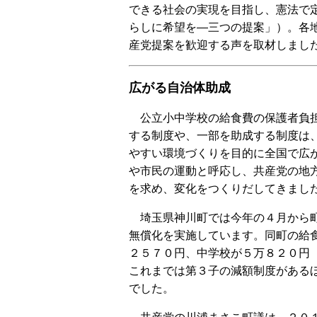
できる社会の実現を目指し、憲法で
らしに希望を―三つの提案」）。各
産党提案を歓迎する声を取材しました
広がる自治体助成
公立小中学校の給食費の保護者負
する制度や、一部を助成する制度は
やすい環境づくりを目的に全国で広
や市民の運動と呼応し、共産党の地
を求め、変化をつくりだしてきまし
埼玉県神川町では今年の４月から
無償化を実施しています。同町の給
２５７０円、中学校が５万８２０円
これまでは第３子の減額制度がある
でした。