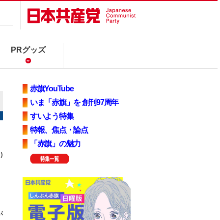
PRグッズ
赤旗YouTube
いま「赤旗」を 創刊97周年
すいよう特集
特報、焦点・論点
「赤旗」の魅力
)
が