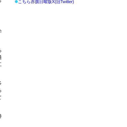
も
こちら赤旗日曜版X(旧Twitter)
学
る
通
工
多
る
て
特