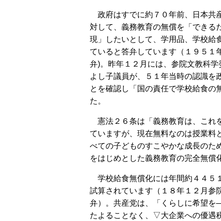
政府はすでに約７０年前、日本共
対して、義務教育の無償を「できる
現」したいとして、学用品、学校給
ていると答弁しています（１９５１
弁)。昨年１２月には、参院文教科学
よし子議員が、５１年当時の認識を
とを確認し「国の責任で学校給食の
た。
憲法２６条は「義務教育は、これ
ていますが、現在無料なのは授業料
べての子どものすこやかな成長のた
をはじめとした義務教育の完全無償
学校給食無償化には年間約４４５
試算されています（１８年１２月参
弁）。共産党は、「くらしに希望を
たよることなく、▽大企業への優遇