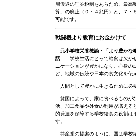
層優遇の証券税制をあらため、最高
算」の廃止（０・４兆円）と、７・
可能です。
戦闘機より教育にお金かけて
元小学校栄養教諭・「より豊かな学
話
学校生活にとって給食は欠かせ
ニケーションが豊かになり、心身の
ど、地域の伝統や日本の食文化を伝
人間として豊かに生きるために必要
貧困によって、家に食べるものがな
活、加工食品や外食の利用が増える
的発達を保障する学校給食の役割は
す。
共産党の提案のように、国は学校給