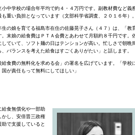
小中学校の場合年平均で約４・４万円です。副教材費など義
最も重い負担となっています（文部科学省調査、２０１６年）
生の娘を育てる福島市在住の佐藤晃子さん（４７）は、「教
す。末娘の給食費はＰＴＡ会費とあわせて月額約８千円です。
にしていて、ソフト麺の日はテンションが高い。忙しさで朝晩
ら、バランスを考えた給食はすごくありがたい」と話します。
給食費の無料化を求める会」の署名を広げています。「学校
、国が責任もって無料にしてほしい」
に給食無償化や一部助
しかし、安倍晋三政権
援助で支援していると