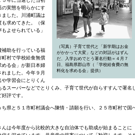
１５年に当選した当初
活の実態を明らかにす
きました。川浦町議は
度も求めてきた。（保
声もよせられている」
（写真）子育て世代と「新学期はお金
費補助を行っている福
がかかって大変」などの対話がはずん
市町村で学校給食無償
だ、入学おめでとう署名行動＝４月７
日、福島県郡山市（「学校給食費の無
求める会」が新日本婦
料化を求める会」提供）
されました。今年９月
名や学習会にとりくん
あるスーパーなどでとりくみ、子育て世代が自らすすんで署名
ど好評です。
ち県と５１市町村議会へ陳情・請願を行い、２５市町村で国
んは今年度から比較的大きな自治体でも助成が始まることに