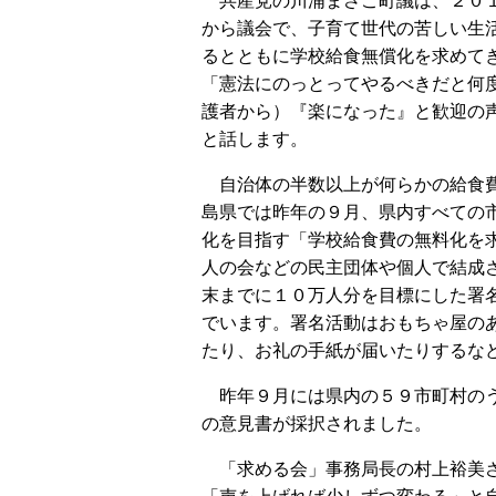
共産党の川浦まさこ町議は、２０
から議会で、子育て世代の苦しい生
るとともに学校給食無償化を求めて
「憲法にのっとってやるべきだと何
護者から）『楽になった』と歓迎の
と話します。
自治体の半数以上が何らかの給食
島県では昨年の９月、県内すべての
化を目指す「学校給食費の無料化を
人の会などの民主団体や個人で結成
末までに１０万人分を目標にした署
でいます。署名活動はおもちゃ屋の
たり、お礼の手紙が届いたりするな
昨年９月には県内の５９市町村のう
の意見書が採択されました。
「求める会」事務局長の村上裕美さ