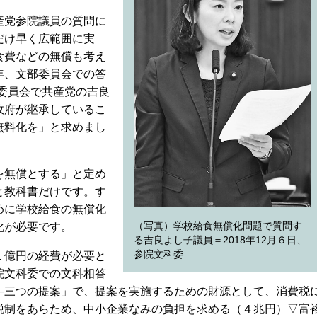
産党参院議員の質問に
だけ早く広範囲に実
食費などの無償も考え
年、文部委員会での答
委員会で共産党の吉良
政府が継承しているこ
無料化を」と求めまし
を無償とする」と定め
と教科書だけです。す
めに学校給食の無償化
（写真）学校給食無償化問題で質問す
化が必要です。
る吉良よし子議員＝2018年12月６日、
参院文科委
１億円の経費が必要と
院文科委での文科相答
―三つの提案」で、提案を実施するための財源として、消費税
税制をあらため、中小企業なみの負担を求める（４兆円）▽富