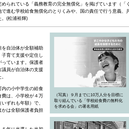
定められている「義務教育の完全無償化」を掲げています（「
地で進む学校給食無償化のとりくみや、国の責任で行う意義、
。(松浦裕輝)
担を自治体が全額補助
、子育て支援や定住し
がっています。保護者
方議員が自治体の支援
た。
町内の小中学生の給食
（写真）９月までに10万人分を目標に
食費は、小学校が４万
取り組んでいる「学校給食費の無料化
（いずれも年額）で、
を求める会」の署名用紙
ほかは全額保護者負担