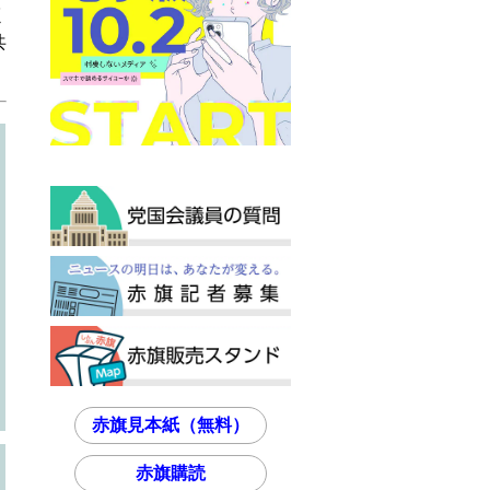
く
共
赤旗見本紙（無料）
赤旗購読