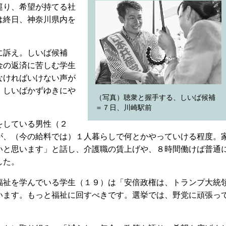
巡り、希望が持てる社
は終日、神奈川県内を
に訴え。しいば候補
金の返済に苦しむ学生
なければいけない声が
、しいばかずゆきにや
（写真）聴衆と握手する、しいば候補
。
＝７日、川崎駅前
をしている男性（２
が、（今の給料では）１人暮らしで何とかやっていける程度。
いと思います」と話し、介護職の賃上げや、８時間働けば普通
した。
祉を学んでいる学生（１９）は「安倍政権は、トランプ大統
います。もっと福祉に回すべきです。選挙では、野党に頑張っ