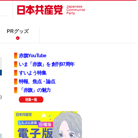
PRグッズ
赤旗YouTube
いま「赤旗」を 創刊97周年
すいよう特集
特報、焦点・論点
「赤旗」の魅力
)