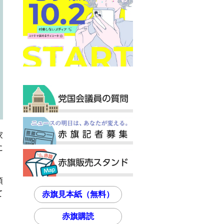
家
に
領
て
赤旗見本紙（無料）
赤旗購読