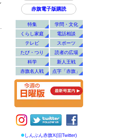
し
赤旗電子版購読
特集
学問・文化
くらし家庭
電話相談
テレビ
スポーツ
たび・つり
読者の広場
科学
新人王戦
赤旗名人戦
点字「赤旗」
しんぶん赤旗X(旧Twitter)