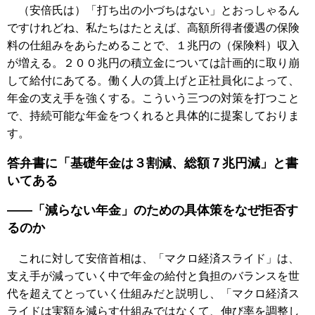
（安倍氏は）「打ち出の小づちはない」とおっしゃるん
ですけれどね、私たちはたとえば、高額所得者優遇の保険
料の仕組みをあらためることで、１兆円の（保険料）収入
が増える。２００兆円の積立金については計画的に取り崩
して給付にあてる。働く人の賃上げと正社員化によって、
年金の支え手を強くする。こういう三つの対策を打つこと
で、持続可能な年金をつくれると具体的に提案しておりま
す。
答弁書に「基礎年金は３割減、総額７兆円減」と書
いてある
――「減らない年金」のための具体策をなぜ拒否す
るのか
これに対して安倍首相は、「マクロ経済スライド」は、
支え手が減っていく中で年金の給付と負担のバランスを世
代を超えてとっていく仕組みだと説明し、「マクロ経済ス
ライドは実額を減らす仕組みではなくて、伸び率を調整し