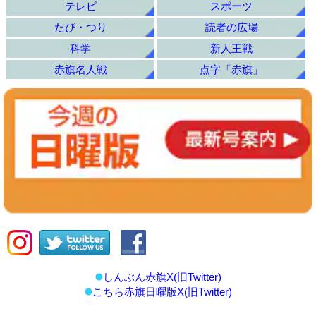
テレビ
スポーツ
たび・つり
読者の広場
科学
新人王戦
赤旗名人戦
点字「赤旗」
しんぶん赤旗X(旧Twitter)
こちら赤旗日曜版X(旧Twitter)