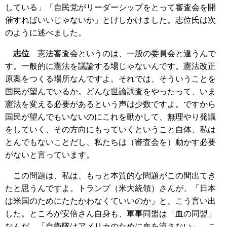
している」「自民党がリーダーシップをとって審査会を開
催すればいいじゃないか」とけしかけました。志位氏は次
のように述べました。
志位
憲法審査会というのは、一般の委員会と違うんで
す。一般的に憲法を議論する場じゃないんです。憲法改正
原案をつくる場所なんですよ。それでは、そういうことを
国民が望んでいるか。どんな世論調査をやったって、いま
憲法を変える必要があるという声は少数ですよ。ですから
国民が望んでもいないのにこれを動かして、無理やり発議
をしていく、その方向にもっていくということ自体、私は
とんでもないことだし、私たちは（審査会を）動かす必要
がないと言っています。
この問題は、私は、もっと本質的な問題がこの間出てき
たと思うんですよ。トランプ（米大統領）さんが、「日本
は米国のためにたたかわなくていいのか」と、こう言い出
した。ところが安倍さん自身も、軍事同盟は「血の同盟」
なんだ、「自衛隊はアメリカのために血を流さない」、こ