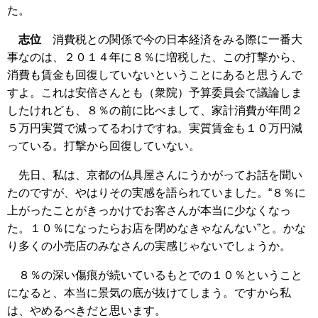
た。
志位
消費税との関係で今の日本経済をみる際に一番大
事なのは、２０１４年に８％に増税した、この打撃から、
消費も賃金も回復していないということにあると思うんで
すよ。これは安倍さんとも（衆院）予算委員会で議論しま
したけれども、８％の前に比べまして、家計消費が年間２
５万円実質で減ってるわけですね。実質賃金も１０万円減
っている。打撃から回復していない。
先日、私は、京都の仏具屋さんにうかがってお話を聞い
たのですが、やはりその実感を語られていました。“８％に
上がったことがきっかけでお客さんが本当に少なくなっ
た。１０％になったらお店を閉めなきゃなんない”と。かな
り多くの小売店のみなさんの実感じゃないでしょうか。
８％の深い傷痕が続いているもとでの１０％ということ
になると、本当に景気の底が抜けてしまう。ですから私
は、やめるべきだと思います。