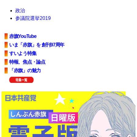
政治
参議院選挙2019
赤旗YouTube
いま「赤旗」を 創刊97周年
すいよう特集
特報、焦点・論点
「赤旗」の魅力