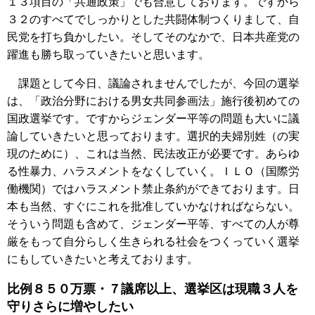
１３項目の「共通政策」でも合意しております。ですから
３２のすべてでしっかりとした共闘体制つくりまして、自
民党を打ち負かしたい。そしてそのなかで、日本共産党の
躍進も勝ち取っていきたいと思います。
課題として今日、議論されませんでしたが、今回の選挙
は、「政治分野における男女共同参画法」施行後初めての
国政選挙です。ですからジェンダー平等の問題も大いに議
論していきたいと思っております。選択的夫婦別姓（の実
現のために）、これは当然、民法改正が必要です。あらゆ
る性暴力、ハラスメントをなくしていく。ＩＬＯ（国際労
働機関）ではハラスメント禁止条約ができております。日
本も当然、すぐにこれを批准していかなければならない。
そういう問題も含めて、ジェンダー平等、すべての人が尊
厳をもって自分らしく生きられる社会をつくっていく選挙
にもしていきたいと考えております。
比例８５０万票・７議席以上、選挙区は現職３人を
守りさらに増やしたい