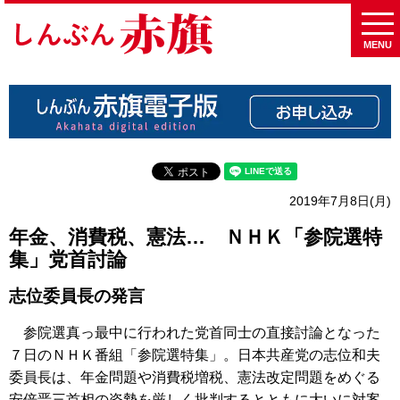
MENU
2019年7月8日(月)
年金、消費税、憲法… ＮＨＫ「参院選特
集」党首討論
志位委員長の発言
参院選真っ最中に行われた党首同士の直接討論となった
７日のＮＨＫ番組「参院選特集」。日本共産党の志位和夫
委員長は、年金問題や消費税増税、憲法改定問題をめぐる
安倍晋三首相の姿勢を厳しく批判するとともに大いに対案