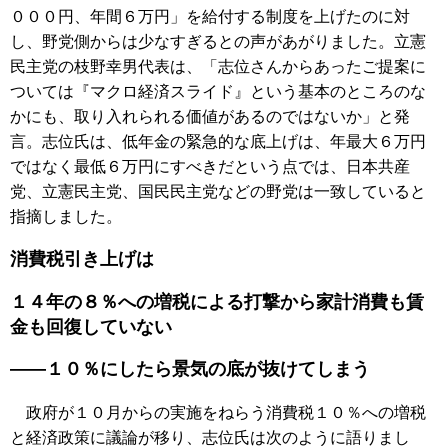
０００円、年間６万円」を給付する制度を上げたのに対
し、野党側からは少なすぎるとの声があがりました。立憲
民主党の枝野幸男代表は、「志位さんからあったご提案に
ついては『マクロ経済スライド』という基本のところのな
かにも、取り入れられる価値があるのではないか」と発
言。志位氏は、低年金の緊急的な底上げは、年最大６万円
ではなく最低６万円にすべきだという点では、日本共産
党、立憲民主党、国民民主党などの野党は一致していると
指摘しました。
消費税引き上げは
１４年の８％への増税による打撃から家計消費も賃
金も回復していない
――１０％にしたら景気の底が抜けてしまう
政府が１０月からの実施をねらう消費税１０％への増税
と経済政策に議論が移り、志位氏は次のように語りまし