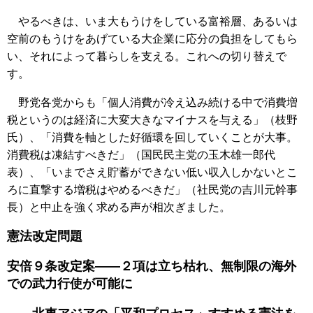
やるべきは、いま大もうけをしている富裕層、あるいは
空前のもうけをあげている大企業に応分の負担をしてもら
い、それによって暮らしを支える。これへの切り替えで
す。
野党各党からも「個人消費が冷え込み続ける中で消費増
税というのは経済に大変大きなマイナスを与える」（枝野
氏）、「消費を軸とした好循環を回していくことが大事。
消費税は凍結すべきだ」（国民民主党の玉木雄一郎代
表）、「いまでさえ貯蓄ができない低い収入しかないとこ
ろに直撃する増税はやめるべきだ」（社民党の吉川元幹事
長）と中止を強く求める声が相次ぎました。
憲法改定問題
安倍９条改定案――２項は立ち枯れ、無制限の海外
での武力行使が可能に