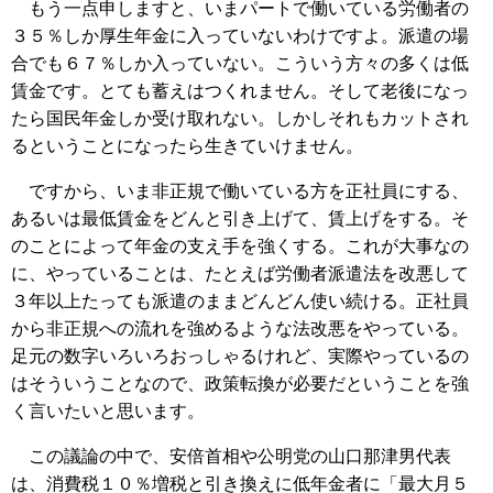
もう一点申しますと、いまパートで働いている労働者の
３５％しか厚生年金に入っていないわけですよ。派遣の場
合でも６７％しか入っていない。こういう方々の多くは低
賃金です。とても蓄えはつくれません。そして老後になっ
たら国民年金しか受け取れない。しかしそれもカットされ
るということになったら生きていけません。
ですから、いま非正規で働いている方を正社員にする、
あるいは最低賃金をどんと引き上げて、賃上げをする。そ
のことによって年金の支え手を強くする。これが大事なの
に、やっていることは、たとえば労働者派遣法を改悪して
３年以上たっても派遣のままどんどん使い続ける。正社員
から非正規への流れを強めるような法改悪をやっている。
足元の数字いろいろおっしゃるけれど、実際やっているの
はそういうことなので、政策転換が必要だということを強
く言いたいと思います。
この議論の中で、安倍首相や公明党の山口那津男代表
は、消費税１０％増税と引き換えに低年金者に「最大月５