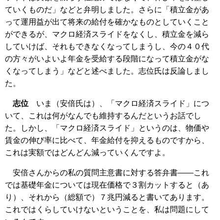
ていくものだ」などと弁明しました。さらに「積立金があ
って運用益が出て将来の給付を確かなものとしていくこと
ができるが、マクロ経済スライドをなくし、積立金を減ら
していけば、それもできなくなってしまうし、今の４０代
の方々がいよいよ年金を受給する段階になって積立金がな
くなってしまう」などと述べました。志位氏は反論しまし
た。
志位
いま（安倍氏は）、「マクロ経済スライド」につ
いて、これは何がなんでも維持するんだというお話でし
た。しかし、「マクロ経済スライド」というのは、物価や
賃金の伸び率に比べて、年金給付を抑えるものですから、
これは実額ではどんどん減っていくんですよ。
安倍さんからの私の質問主意書に対する答弁書――これ
では基礎年金については現在価格で３割カットすると（あ
り）、それから（総額で）７兆円減ると書いてあります。
これではくらしていけないということを、私は問題にして