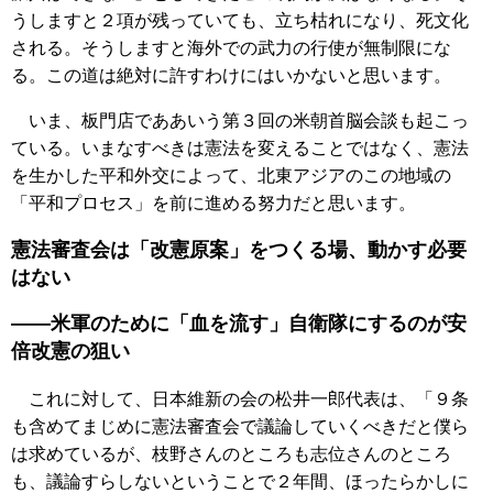
うしますと２項が残っていても、立ち枯れになり、死文化
される。そうしますと海外での武力の行使が無制限にな
る。この道は絶対に許すわけにはいかないと思います。
いま、板門店でああいう第３回の米朝首脳会談も起こっ
ている。いまなすべきは憲法を変えることではなく、憲法
を生かした平和外交によって、北東アジアのこの地域の
「平和プロセス」を前に進める努力だと思います。
憲法審査会は「改憲原案」をつくる場、動かす必要
はない
――米軍のために「血を流す」自衛隊にするのが安
倍改憲の狙い
これに対して、日本維新の会の松井一郎代表は、「９条
も含めてまじめに憲法審査会で議論していくべきだと僕ら
は求めているが、枝野さんのところも志位さんのところ
も、議論すらしないということで２年間、ほったらかしに