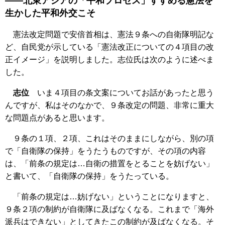
――北東アジアの「平和プロセス」すすめる憲法を
生かした平和外交こそ
憲法改定問題で安倍首相は、憲法９条への自衛隊明記な
ど、自民党が示している「憲法改正についての４項目の改
正イメージ」を説明しました。志位氏は次のように述べま
した。
志位
いま４項目の条文案についてお話があったと思う
んですが、私はそのなかで、９条改定の問題、非常に重大
な問題点があると思います。
９条の１項、２項、これはそのままにしながら、別の項
で「自衛隊の保持」をうたうものですが、その項の内容
は、「前条の規定は…自衛の措置をとることを妨げない」
と書いて、「自衛隊の保持」をうたっている。
「前条の規定は…妨げない」ということになりますと、
９条２項の制約が自衛隊に及ばなくなる。これまで「海外
派兵はできない」としてきたこの制約が及ばなくなる。そ