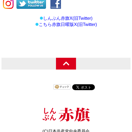
しんぶん赤旗X(旧Twitter)
こちら赤旗日曜版X(旧Twitter)
(C)日本共産党中央委員会