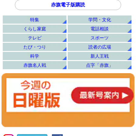
赤旗電子版購読
特集
学問・文化
くらし家庭
電話相談
テレビ
スポーツ
たび・つり
読者の広場
科学
新人王戦
赤旗名人戦
点字「赤旗」