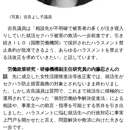
（写真）吉良よし子議員
吉良議員は「相談先が不明確で被害者の多くが泣き寝入
りしていた就活セクハラ被害の救済へ一歩前進です。引き
続きＩＬＯ（国際労働機関）で採択されたハラスメント禁
止条約が批准できるよう、あらゆるハラスメントを禁止す
る法改正を求めていきたい」と話しています。
労働政策研究・研修機構副主任研究員の内藤忍さんの
話
先に成立した女性活躍推進法等改正案では、就活生が
セクハラ防止措置義務の対象とされないまま終わりまし
た。しかし吉良議員は質問で、これまで就活生に積極的に
運用されてこなかった「個別労働紛争解決促進法」による
相談や、事業主への助言・指導を可能とする答弁を引き出
しました。ハラスメントに悩む就活生への行政対応に事実
上門戸を開かせたと言え、問題解決や救済に向けた大きな
一歩です。