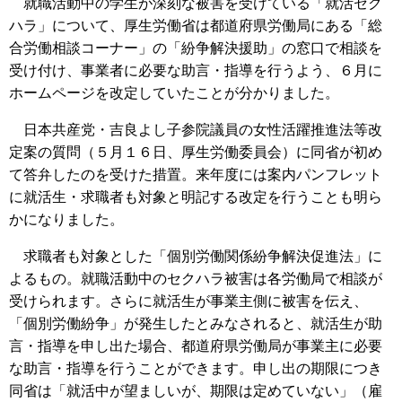
就職活動中の学生が深刻な被害を受けている「就活セク
ハラ」について、厚生労働省は都道府県労働局にある「総
合労働相談コーナー」の「紛争解決援助」の窓口で相談を
受け付け、事業者に必要な助言・指導を行うよう、６月に
ホームページを改定していたことが分かりました。
日本共産党・吉良よし子参院議員の女性活躍推進法等改
定案の質問（５月１６日、厚生労働委員会）に同省が初め
て答弁したのを受けた措置。来年度には案内パンフレット
に就活生・求職者も対象と明記する改定を行うことも明ら
かになりました。
求職者も対象とした「個別労働関係紛争解決促進法」に
よるもの。就職活動中のセクハラ被害は各労働局で相談が
受けられます。さらに就活生が事業主側に被害を伝え、
「個別労働紛争」が発生したとみなされると、就活生が助
言・指導を申し出た場合、都道府県労働局が事業主に必要
な助言・指導を行うことができます。申し出の期限につき
同省は「就活中が望ましいが、期限は定めていない」（雇