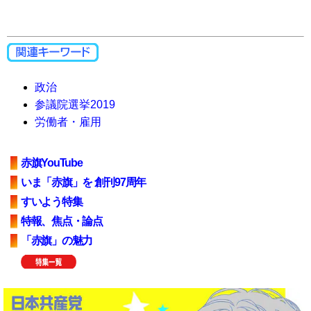
政治
参議院選挙2019
労働者・雇用
赤旗YouTube
いま「赤旗」を 創刊97周年
すいよう特集
特報、焦点・論点
「赤旗」の魅力