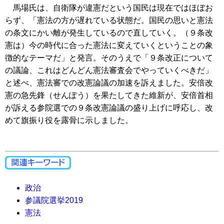
馬場氏は、自衛隊が違憲だという国民は現在ではほぼお
らず、「憲法の方が遅れている状態だ。国民の思いと憲法
の条文にかい離が発生しているので直していく。（９条改
憲は）今の時代に合った憲法に変えていくということの象
徴的なテーマだ」と発言。そのうえで「９条改正について
の議論、これはどんどん憲法審査会でやっていくべきだ」
と述べ、憲法審での改憲論議の加速を訴えました。安倍改
憲の急先鋒（せんぽう）を果たしてきた維新が、安倍首相
が訴える参院選での９条改憲論議の盛り上げに呼応し、改
めて旗振り役を露骨に示しました。
政治
参議院選挙2019
憲法