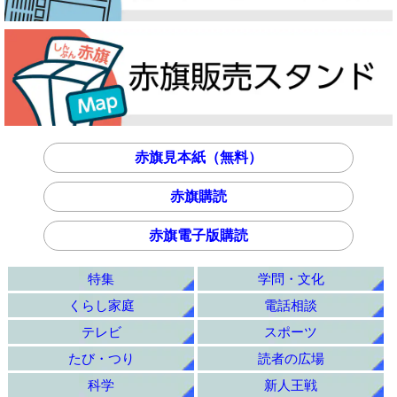
赤旗見本紙（無料）
赤旗購読
赤旗電子版購読
特集
学問・文化
くらし家庭
電話相談
テレビ
スポーツ
たび・つり
読者の広場
科学
新人王戦