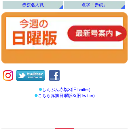
赤旗名人戦
点字「赤旗」
しんぶん赤旗X(旧Twitter)
こちら赤旗日曜版X(旧Twitter)