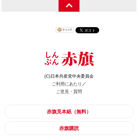
(C)日本共産党中央委員会
ご利用にあたり
／
ご意見・質問
赤旗見本紙（無料）
赤旗購読