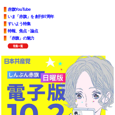
赤旗YouTube
いま「赤旗」を 創刊97周年
すいよう特集
特報、焦点・論点
「赤旗」の魅力