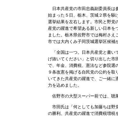
日本共産党の市田忠義副委員長は
始まった５日、栃木、茨城２県を駆
選挙結果を左右します。市民と野党
産党の躍進で希望ある新しい日本を
ました。栃木県佐野市では梅村さえ
市では大内くみ子同茨城選挙区候補
「全国は一つ。日本共産党と書い
げ抜いてください」と切り出した市
で、年金、消費税、憲法など参院選
９条改憲を掲げる自民党の公約を取
いてきた共産党の躍進で、ご一緒に
力を込めました。
佐野市の大型スーパー前では、聴衆
市田氏は「何としても加藤ちほ野党
の勝利、共産党の躍進で消費税増税