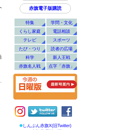
へ
赤旗電子版購読
特集
学問・文化
くらし家庭
電話相談
テレビ
スポーツ
たび・つり
読者の広場
語
科学
新人王戦
赤旗名人戦
点字「赤旗」
しんぶん赤旗X(旧Twitter)