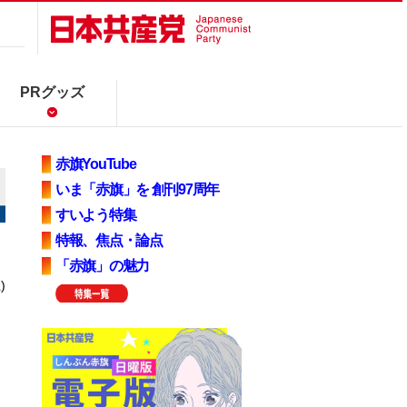
PRグッズ
赤旗YouTube
いま「赤旗」を 創刊97周年
すいよう特集
特報、焦点・論点
「赤旗」の魅力
)