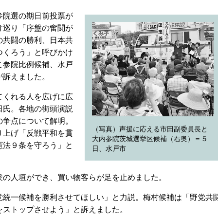
参院選の期日前投票が
け巡り「序盤の奮闘が
の共闘の勝利、日本共
つくろう」と呼びかけ
こ参院比例候補、水戸
が訴えました。
てくれる人を広げに広
田氏。各地の街頭演説
の争点について解明。
（写真）声援に応える市田副委員長と
り上げ「反戦平和を貫
大内参院茨城選挙区候補（右奥）＝５
憲法９条を守ろう」と
日、水戸市
の人垣ができ、買い物客らが足を止めました。
統一候補を勝利させてほしい」と力説。梅村候補は「野党共
をストップさせよう」と訴えました。