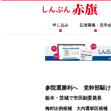
申し込み
記者募集・見学
参院選勝利へ 党幹部駆
栃木・茨城で市田副委員長
梅村比例候補 大内選挙区候補