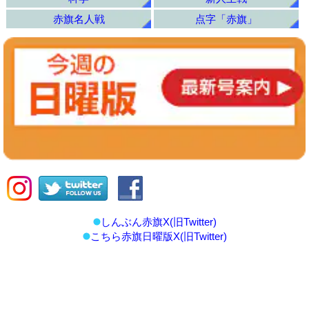
赤旗名人戦
点字「赤旗」
しんぶん赤旗X(旧Twitter)
こちら赤旗日曜版X(旧Twitter)