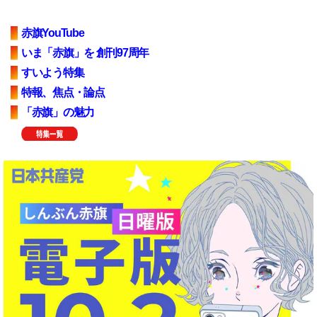
赤旗YouTube
いま「赤旗」を 創刊97周年
すいよう特集
特報、焦点・論点
「赤旗」の魅力