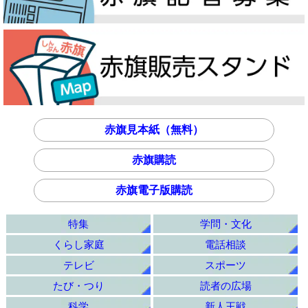
赤旗見本紙（無料）
赤旗購読
赤旗電子版購読
特集
学問・文化
くらし家庭
電話相談
テレビ
スポーツ
たび・つり
読者の広場
科学
新人王戦