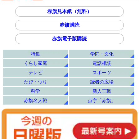
赤旗見本紙（無料）
赤旗購読
赤旗電子版購読
特集
学問・文化
くらし家庭
電話相談
テレビ
スポーツ
たび・つり
読者の広場
科学
新人王戦
赤旗名人戦
点字「赤旗」