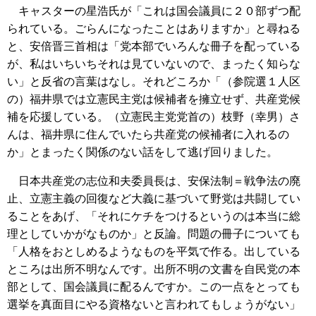
キャスターの星浩氏が「これは国会議員に２０部ずつ配
られている。ごらんになったことはありますか」と尋ねる
と、安倍晋三首相は「党本部でいろんな冊子を配っている
が、私はいちいちそれは見ていないので、まったく知らな
い」と反省の言葉はなし。それどころか「（参院選１人区
の）福井県では立憲民主党は候補者を擁立せず、共産党候
補を応援している。（立憲民主党党首の）枝野（幸男）さ
んは、福井県に住んでいたら共産党の候補者に入れるの
か」とまったく関係のない話をして逃げ回りました。
日本共産党の志位和夫委員長は、安保法制＝戦争法の廃
止、立憲主義の回復など大義に基づいて野党は共闘してい
ることをあげ、「それにケチをつけるというのは本当に総
理としていかがなものか」と反論。問題の冊子についても
「人格をおとしめるようなものを平気で作る。出している
ところは出所不明なんです。出所不明の文書を自民党の本
部として、国会議員に配るんですか。この一点をとっても
選挙を真面目にやる資格ないと言われてもしょうがない」