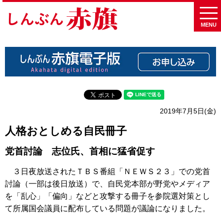
MENU
2019年7月5日(金)
人格おとしめる自民冊子
党首討論 志位氏、首相に猛省促す
３日夜放送されたＴＢＳ番組「ＮＥＷＳ２３」での党首
討論（一部は後日放送）で、自民党本部が野党やメディア
を「乱心」「偏向」などと攻撃する冊子を参院選対策とし
て所属国会議員に配布している問題が議論になりました。