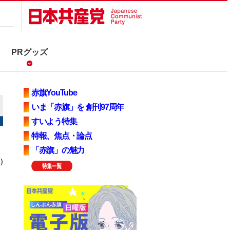
PRグッズ
赤旗YouTube
いま「赤旗」を 創刊97周年
すいよう特集
特報、焦点・論点
「赤旗」の魅力
)