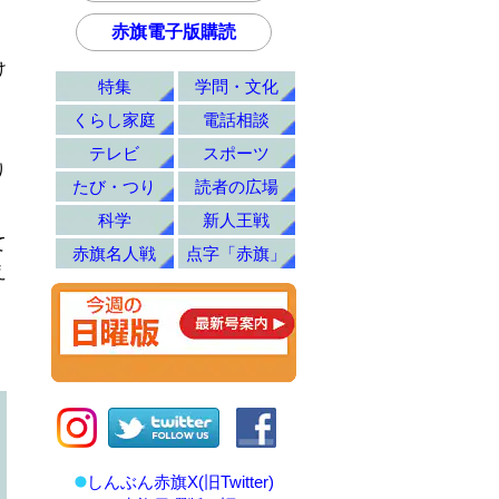
赤旗電子版購読
け
特集
学問・文化
くらし家庭
電話相談
テレビ
スポーツ
り
たび・つり
読者の広場
科学
新人王戦
て
赤旗名人戦
点字「赤旗」
え
しんぶん赤旗X(旧Twitter)