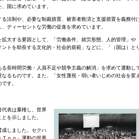
を、国に求めています。
る法制や、必要な制裁措置、被害者救済と支援措置を義務付
し、ディーセントな労働の促進を求めています。
拡大する要因として、「労働条件、就労形態、人的管理」や
メントを助長する文化的・社会的規範」などに、「（国は）と
る長時間労働・人員不足や競争主義の解消」を求めて運動し
重なるものです。また、「女性蔑視・弱い者いじめの社会を変
のです。
者代表は棄権し、世界
ことを示しました。
賛成しました。セクハ
ｅＴｏｏ」運動の世界