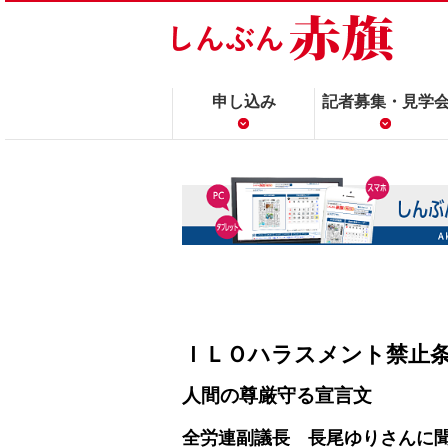
申し込み
記者募集・見学
ＩＬＯハラスメント禁止
人間の尊厳守る宣言文
全労連副議長 長尾ゆりさんに