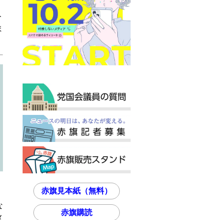
ト
ま
赤旗見本紙（無料）
な
赤旗購読
メ