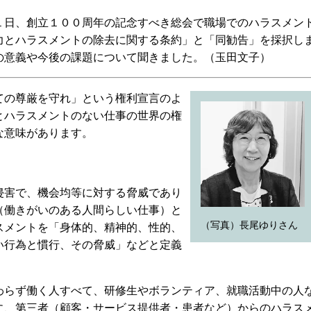
日、創立１００周年の記念すべき総会で職場でのハラスメン
力とハラスメントの除去に関する条約」と「同勧告」を採択し
の意義や今後の課題について聞きました。（玉田文子）
の尊厳を守れ」という権利宣言のよ
とハラスメントのない仕事の世界の権
な意味があります。
害で、機会均等に対する脅威であり
（働きがいのある人間らしい仕事）と
（写真）長尾ゆりさん
スメントを「身体的、精神的、性的、
い行為と慣行、その脅威」などと定義
らず働く人すべて、研修生やボランティア、就職活動中の人
に、第三者（顧客・サービス提供者・患者など）からのハラス