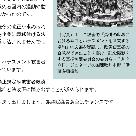
求める国内の運動や世
なかったのです。
法令の改正が求められ
を企業に義務付ける法
（写真）ＩＬＯ総会で「労働の世界に
おける暴力とハラスメントを除去する
盛り込まれませんでし
条約」の文案を審議し、政労使三者の
合意ができたことを喜び、記念撮影を
する基準制定委員会の委員ら＝６月２
、ハラスメント被害者
０日、ジュネーブの国連欧州本部（伊
っています。
藤寿庸撮影）
禁止規定や被害者救済
批准と法改正に踏み出すことが求められます。
送り出しましょう。参議院議員選挙はチャンスです。