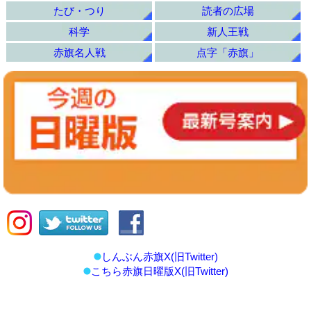
たび・つり
読者の広場
科学
新人王戦
赤旗名人戦
点字「赤旗」
しんぶん赤旗X(旧Twitter)
こちら赤旗日曜版X(旧Twitter)