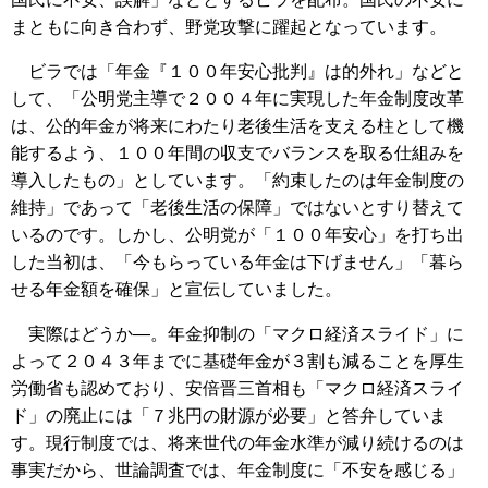
まともに向き合わず、野党攻撃に躍起となっています。
ビラでは「年金『１００年安心批判』は的外れ」などと
して、「公明党主導で２００４年に実現した年金制度改革
は、公的年金が将来にわたり老後生活を支える柱として機
能するよう、１００年間の収支でバランスを取る仕組みを
導入したもの」としています。「約束したのは年金制度の
維持」であって「老後生活の保障」ではないとすり替えて
いるのです。しかし、公明党が「１００年安心」を打ち出
した当初は、「今もらっている年金は下げません」「暮ら
せる年金額を確保」と宣伝していました。
実際はどうか―。年金抑制の「マクロ経済スライド」に
よって２０４３年までに基礎年金が３割も減ることを厚生
労働省も認めており、安倍晋三首相も「マクロ経済スライ
ド」の廃止には「７兆円の財源が必要」と答弁していま
す。現行制度では、将来世代の年金水準が減り続けるのは
事実だから、世論調査では、年金制度に「不安を感じる」