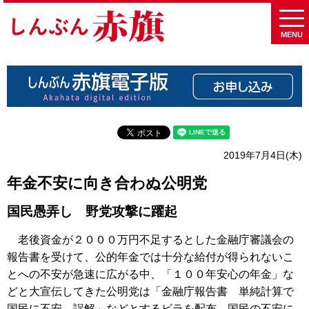
MENU
2019年7月4日(木)
年金不安に向き合わぬ公明党
国民愚弄し 野党攻撃に躍起
老後資金が２０００万円不足するとした金融庁審議会の
報告書を受けて、公的年金では十分な給付が得られないこ
とへの不安が急速に広がる中、「１００年安心の年金」な
どと大宣伝してきた公明党は「金融庁報告書 単純計算で
国民に不安、誤解」などとするビラを配布。国民の不安に