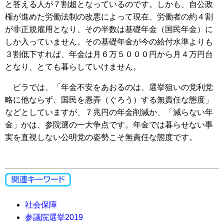
と答える人が７割超となっているのです。しかも、自公政
権が進めた労働法制の改悪によって現在、労働者の約４割
が非正規雇用となり、その半数は基礎年金（国民年金）に
しか入っていません。その基礎年金が今の給付水準よりも
３割低下すれば、年金は月６万５０００円から月４万円台
となり、とても暮らしていけません。
ビラでは、「年金不安をあおるのは、選挙狙いの党利党
略に他ならず、国民を愚弄（ぐろう）する無責任な態度」
などとしていますが、７兆円の年金削減か、「減らない年
金」かは、参院選の一大争点です。年金では暮らせない事
実を直視しない公明党の姿勢こそ無責任な態度です。
社会保障
参議院選挙2019