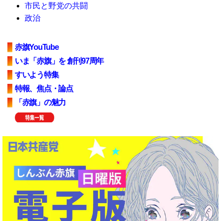
市民と野党の共闘
政治
赤旗YouTube
いま「赤旗」を 創刊97周年
すいよう特集
特報、焦点・論点
「赤旗」の魅力