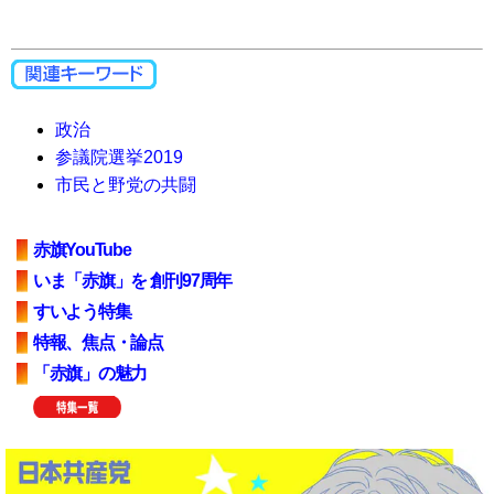
政治
参議院選挙2019
市民と野党の共闘
赤旗YouTube
いま「赤旗」を 創刊97周年
すいよう特集
特報、焦点・論点
「赤旗」の魅力