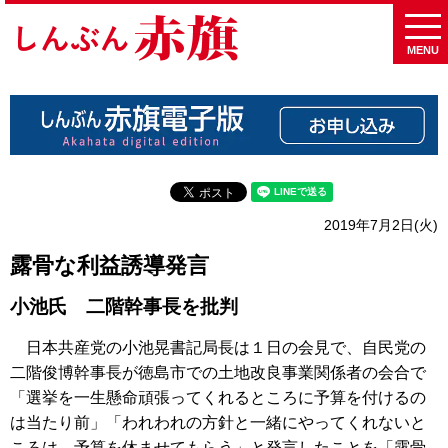
MENU
2019年7月2日(火)
露骨な利益誘導発言
小池氏 二階幹事長を批判
日本共産党の小池晃書記局長は１日の会見で、自民党の
二階俊博幹事長が徳島市での土地改良事業関係者の会合で
「選挙を一生懸命頑張ってくれるところに予算を付けるの
は当たり前」「われわれの方針と一緒にやってくれないと
ころは、予算を休ませてもらう」と発言したことを「露骨