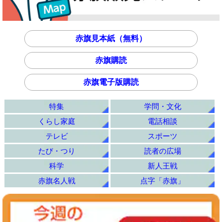
赤旗見本紙（無料）
赤旗購読
赤旗電子版購読
特集
学問・文化
くらし家庭
電話相談
テレビ
スポーツ
たび・つり
読者の広場
科学
新人王戦
赤旗名人戦
点字「赤旗」