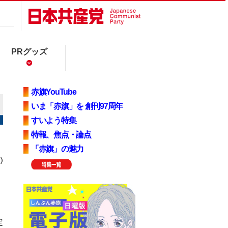
PRグッズ
赤旗YouTube
いま「赤旗」を 創刊97周年
すいよう特集
特報、焦点・論点
「赤旗」の魅力
)
定