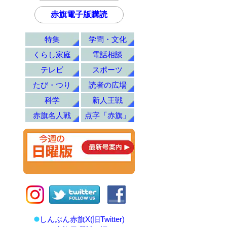
赤旗電子版購読
特集
学問・文化
くらし家庭
電話相談
テレビ
スポーツ
たび・つり
読者の広場
科学
新人王戦
赤旗名人戦
点字「赤旗」
しんぶん赤旗X(旧Twitter)