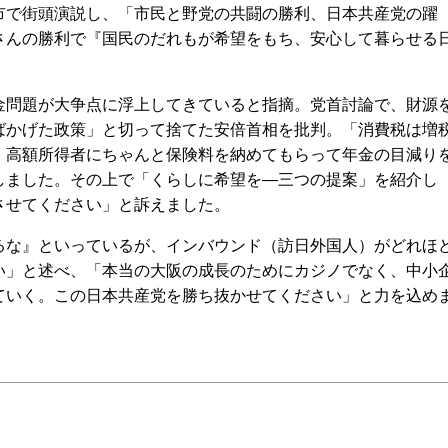
市で街頭演説し、「市民と野党の共闘の勝利、日本共産党の躍
さんの勝利で『国民のだれもが希望をもち、安心して暮らせる
問題が大争点に浮上してきていると指摘。党首討論で、財源
ばかげた政策」と切って捨てた安倍首相を批判。「消費税は増
、高額所得者にちゃんと保険料を納めてもらって年金の目減り
しました。その上で「くらしに希望を―三つの提案」を紹介し
させてください」と訴えました。
な』といっているが、インバウンド（訪日外国人）がどれほ
い」と述べ、「本当の大阪の成長のためにカジノでなく、中小
ていく。この日本共産党を勝ち抜かせてください」と力を込め