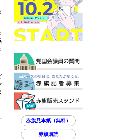
日
を
税
を
ど
企
ま
赤旗見本紙（無料）
赤旗購読