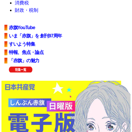
消費税
財政・税制
赤旗YouTube
いま「赤旗」を 創刊97周年
すいよう特集
特報、焦点・論点
「赤旗」の魅力