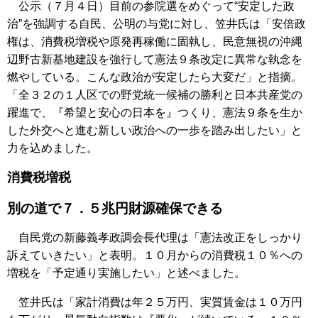
公示（７月４日）目前の参院選をめぐって“安定した政
治”を強調する自民、公明の与党に対し、笠井氏は「安倍政
権は、消費税増税や原発再稼働に固執し、民意無視の沖縄
辺野古新基地建設を強行して憲法９条改定に異常な執念を
燃やしている。こんな政治が安定したら大変だ」と指摘。
「全３２の１人区での野党統一候補の勝利と日本共産党の
躍進で、『希望と安心の日本を』つくり、憲法９条を生か
した外交へと進む新しい政治への一歩を踏み出したい」と
力を込めました。
消費税増税
別の道で７．５兆円財源確保できる
自民党の新藤義孝政調会長代理は「憲法改正をしっかり
訴えていきたい」と表明。１０月からの消費税１０％への
増税を「予定通り実施したい」と述べました。
笠井氏は「家計消費は年２５万円、実質賃金は１０万円