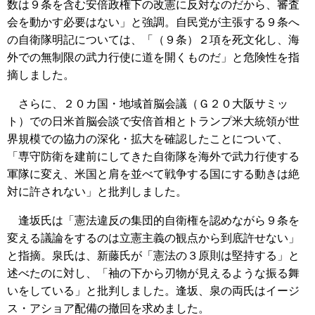
数は９条を含む安倍政権下の改憲に反対なのだから、審査
会を動かす必要はない」と強調。自民党が主張する９条へ
の自衛隊明記については、「（９条）２項を死文化し、海
外での無制限の武力行使に道を開くものだ」と危険性を指
摘しました。
さらに、２０カ国・地域首脳会議（Ｇ２０大阪サミッ
ト）での日米首脳会談で安倍首相とトランプ米大統領が世
界規模での協力の深化・拡大を確認したことについて、
「専守防衛を建前にしてきた自衛隊を海外で武力行使する
軍隊に変え、米国と肩を並べて戦争する国にする動きは絶
対に許されない」と批判しました。
逢坂氏は「憲法違反の集団的自衛権を認めながら９条を
変える議論をするのは立憲主義の観点から到底許せない」
と指摘。泉氏は、新藤氏が「憲法の３原則は堅持する」と
述べたのに対し、「袖の下から刃物が見えるような振る舞
いをしている」と批判しました。逢坂、泉の両氏はイージ
ス・アショア配備の撤回を求めました。