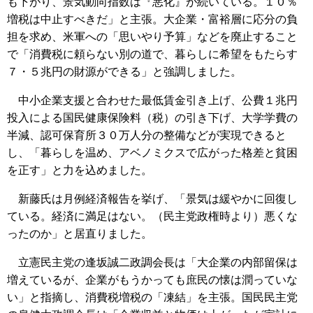
も下がり、景気動向指数は『悪化』が続いている。１０％
増税は中止すべきだ」と主張。大企業・富裕層に応分の負
担を求め、米軍への「思いやり予算」などを廃止すること
で「消費税に頼らない別の道で、暮らしに希望をもたらす
７・５兆円の財源ができる」と強調しました。
中小企業支援と合わせた最低賃金引き上げ、公費１兆円
投入による国民健康保険料（税）の引き下げ、大学学費の
半減、認可保育所３０万人分の整備などが実現できると
し、「暮らしを温め、アベノミクスで広がった格差と貧困
を正す」と力を込めました。
新藤氏は月例経済報告を挙げ、「景気は緩やかに回復し
ている。経済に満足はない。（民主党政権時より）悪くな
ったのか」と居直りました。
立憲民主党の逢坂誠二政調会長は「大企業の内部留保は
増えているが、企業がもうかっても庶民の懐は潤っていな
い」と指摘し、消費税増税の「凍結」を主張。国民民主党