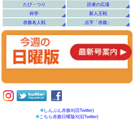
たび・つり
読者の広場
科学
新人王戦
赤旗名人戦
点字「赤旗」
しんぶん赤旗X(旧Twitter)
こちら赤旗日曜版X(旧Twitter)