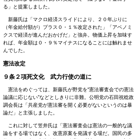
る」と提案しました。
新藤氏は「マクロ経済スライドにより、２０年ぶりに
（年金給付額が）プラス０・１％改定された」「アベノミ
クスで経済が進んだおかげだ」と強弁。物価上昇を加味す
れば、年金額は０・９％マイナスになることには触れませ
んでした。
憲法改定
９条２項死文化 武力行使の道に
憲法をめぐっては、新藤氏が野党を“憲法審査会での憲法
論議に応じない”などとしきりに非難。公明党の石田祝稔政
調会長は「共産党が憲法審を開く必要がないというのは暴
論だ」と主張しました。
これに対して笠井氏は「憲法審査会は憲法の一般的な議
論をする場ではなく、改憲原案を発議する場だ。国民の多