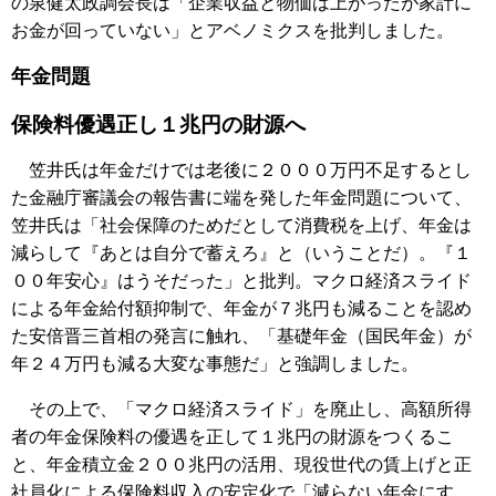
の泉健太政調会長は「企業収益と物価は上がったが家計に
お金が回っていない」とアベノミクスを批判しました。
年金問題
保険料優遇正し１兆円の財源へ
笠井氏は年金だけでは老後に２０００万円不足するとし
た金融庁審議会の報告書に端を発した年金問題について、
笠井氏は「社会保障のためだとして消費税を上げ、年金は
減らして『あとは自分で蓄えろ』と（いうことだ）。『１
００年安心』はうそだった」と批判。マクロ経済スライド
による年金給付額抑制で、年金が７兆円も減ることを認め
た安倍晋三首相の発言に触れ、「基礎年金（国民年金）が
年２４万円も減る大変な事態だ」と強調しました。
その上で、「マクロ経済スライド」を廃止し、高額所得
者の年金保険料の優遇を正して１兆円の財源をつくるこ
と、年金積立金２００兆円の活用、現役世代の賃上げと正
社員化による保険料収入の安定化で「減らない年金にす