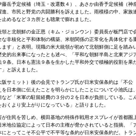
伊藤岳予定候補（埼玉・改選数４）、あさか由香予定候補（神
躍進、市民と野党の共闘勝利を訴えました。雨模様の中、家族
を止めるなど３カ所とも聴衆で膨れました。
領と北朝鮮の金正恩（キム・ジョンウン）委員長が板門店で
全な非核化と平和体制の構築、米朝関係の正常化を具体化する
します」と表明。現職の米大統領が初めて北朝鮮側に足を踏み
歴史的出来事になったとも述べ、「平和な朝鮮半島と北東アジ
法９条。日本も憲法９条を生かした平和外交で積極的役割を果
す」と訴えました。
阪サミット）後の会見でトランプ氏が日米安保条約は「不公
えを日本側に伝えたことを明らかにしたことについて小池氏は
担など「米軍の駐留経費の３分の２を日本が負担している。こ
をおくより安上がりになっている」と語りました。
が住民を苦しめ、横田基地の特殊作戦用オスプレイが首都圏
日米地位協定によって日本の主権が脅かされていると指摘。「
本にとってこそ不公平で不平等な条約が日米安保条約だ。トラ