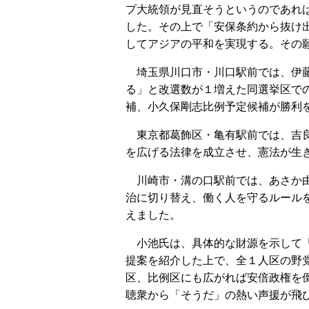
プ大統領が見直そうというのであれ
した。その上で「安保条約から抜け
してアジアの平和を実現する。その
埼玉県川口市・川口駅前では、伊藤
る」と改選数が１増えた同選挙区で
補、小久保剛志比例予定候補が勝利
東京都葛飾区・亀有駅前では、吉良
を広げる法律を成立させ、憲法が生
川崎市・溝の口駅前では、あさか由
治に切り替え、働く人を守るルール
えました。
小池氏は、具体的な財源を示して「
提案を紹介した上で、全１人区の野
区、比例区にも広がれば安倍政権を
聴衆から「そうだ」の熱い声援が飛