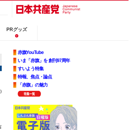
PRグッズ
赤旗YouTube
いま「赤旗」を 創刊97周年
すいよう特集
特報、焦点・論点
「赤旗」の魅力
)
吉