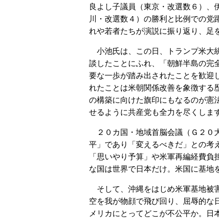
良よし子議員（東京・改選数６）、
川・改選数４）の勝利と比例での党
れや若者たちが演説に振り返り、足
小池氏は、この日、トランプ米大統
談したことにふれ、「朝鮮半島の完
要な一歩が踏み出されたことを歓迎
れたことは米朝関係改善を象徴する
の構築に向けた旗印にもなるのが憲
せるように共産党も全力を尽くしま
２０カ国・地域首脳会議（Ｇ２０大
平」であり「変えるべきだ」との考
「思いやり予算」や米軍再編経費負
な国は世界で日本だけ。米国に基地
そして、沖縄をはじめ米軍基地被害
空を我が物顔で飛び回り、屈辱的な
メリカにとってどこが不公平か。日