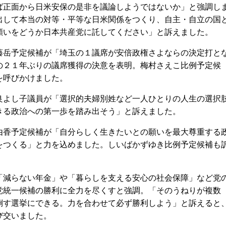
ば正面から日米安保の是非を議論しようではないか」と強調し
出して本当の対等・平等な日米関係をつくり、自主・自立の国
願いをどうか日本共産党に託してください」と訴えました。
岳予定候補が「埼玉の１議席が安倍政権さよならの決定打と
の２１年ぶりの議席獲得の決意を表明。梅村さえこ比例予定候
を呼びかけました。
よし子議員が「選択的夫婦別姓など一人ひとりの人生の選択
きる政治への第一歩を踏み出そう」と訴えました。
香予定候補が「自分らしく生きたいとの願いを最大尊重する
をつくる」と力を込めました。しいばかずゆき比例予定候補も
減らない年金」や「暮らしを支える安心の社会保障」など党
党統一候補の勝利に全力を尽くすと強調。「そのうねりが複数
倒す選挙にできる。力を合わせて必ず勝利しよう」と訴えると
び交いました。