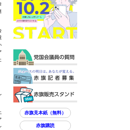
奈
連
会
重
い
ア
た
、
ん
上
赤旗見本紙（無料）
ア
赤旗購読
ン