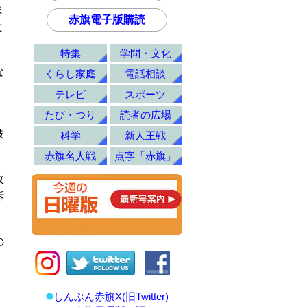
ま
赤旗電子版購読
と
特集
学問・文化
な
くらし家庭
電話相談
テレビ
スポーツ
たび・つり
読者の広場
肢
科学
新人王戦
赤旗名人戦
点字「赤旗」
政
訴
の
、
しんぶん赤旗X(旧Twitter)