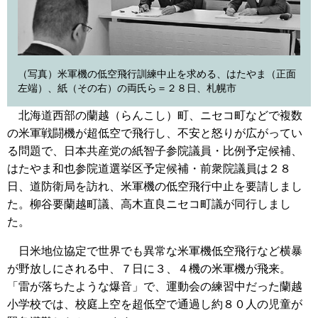
（写真）米軍機の低空飛行訓練中止を求める、はたやま（正面
左端）、紙（その右）の両氏ら＝２８日、札幌市
北海道西部の蘭越（らんこし）町、ニセコ町などで複数
の米軍戦闘機が超低空で飛行し、不安と怒りが広がってい
る問題で、日本共産党の紙智子参院議員・比例予定候補、
はたやま和也参院道選挙区予定候補・前衆院議員は２８
日、道防衛局を訪れ、米軍機の低空飛行中止を要請しまし
た。柳谷要蘭越町議、高木直良ニセコ町議が同行しまし
た。
日米地位協定で世界でも異常な米軍機低空飛行など横暴
が野放しにされる中、７日に３、４機の米軍機が飛来。
「雷が落ちたような爆音」で、運動会の練習中だった蘭越
小学校では、校庭上空を超低空で通過し約８０人の児童が