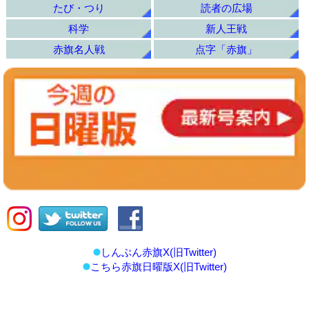
たび・つり
読者の広場
科学
新人王戦
赤旗名人戦
点字「赤旗」
しんぶん赤旗X(旧Twitter)
こちら赤旗日曜版X(旧Twitter)