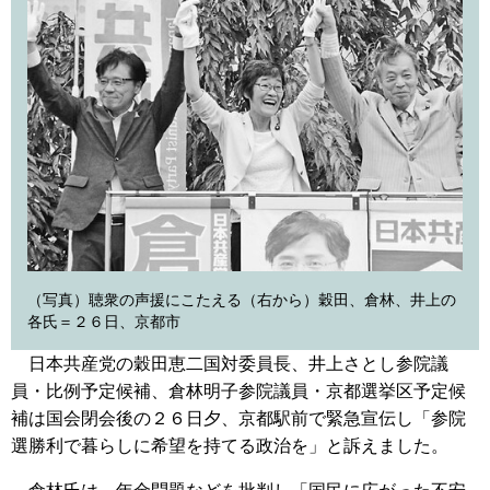
（写真）聴衆の声援にこたえる（右から）穀田、倉林、井上の
各氏＝２６日、京都市
日本共産党の穀田恵二国対委員長、井上さとし参院議
員・比例予定候補、倉林明子参院議員・京都選挙区予定候
補は国会閉会後の２６日夕、京都駅前で緊急宣伝し「参院
選勝利で暮らしに希望を持てる政治を」と訴えました。