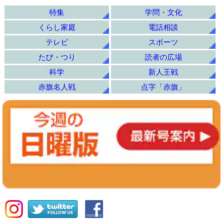
特集
学問・文化
くらし家庭
電話相談
テレビ
スポーツ
たび・つり
読者の広場
科学
新人王戦
赤旗名人戦
点字「赤旗」