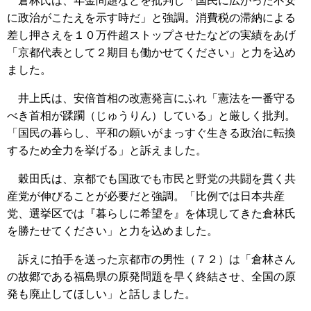
倉林氏は、年金問題などを批判し「国民に広がった不安
に政治がこたえを示す時だ」と強調。消費税の滞納による
差し押さえを１０万件超ストップさせたなどの実績をあげ
「京都代表として２期目も働かせてください」と力を込め
ました。
井上氏は、安倍首相の改憲発言にふれ「憲法を一番守る
べき首相が蹂躙（じゅうりん）している」と厳しく批判。
「国民の暮らし、平和の願いがまっすぐ生きる政治に転換
するため全力を挙げる」と訴えました。
穀田氏は、京都でも国政でも市民と野党の共闘を貫く共
産党が伸びることが必要だと強調。「比例では日本共産
党、選挙区では『暮らしに希望を』を体現してきた倉林氏
を勝たせてください」と力を込めました。
訴えに拍手を送った京都市の男性（７２）は「倉林さん
の故郷である福島県の原発問題を早く終結させ、全国の原
発も廃止してほしい」と話しました。