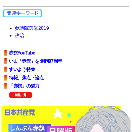
参議院選挙2019
政治
赤旗YouTube
いま「赤旗」を 創刊97周年
すいよう特集
特報、焦点・論点
「赤旗」の魅力