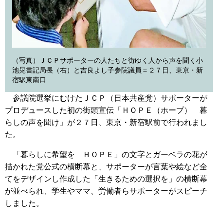
（写真）ＪＣＰサポーターの人たちと街ゆく人から声を聞く小
池晃書記局長（右）と吉良よし子参院議員＝２７日、東京・新
宿駅東南口
参議院選挙にむけたＪＣＰ（日本共産党）サポーターが
プロデュースした初の街頭宣伝「ＨＯＰＥ（ホープ） 暮
らしの声を聞け」が２７日、東京・新宿駅前で行われまし
た。
「暮らしに希望を ＨＯＰＥ」の文字とガーベラの花が
描かれた党公式の横断幕と、サポーターが言葉や絵など全
てをデザインし作成した「生きるための選択を」の横断幕
が並べられ、学生やママ、労働者らサポーターがスピーチ
しました。