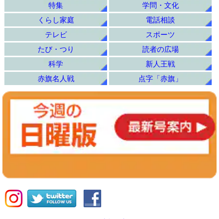
特集
学問・文化
くらし家庭
電話相談
テレビ
スポーツ
たび・つり
読者の広場
科学
新人王戦
赤旗名人戦
点字「赤旗」