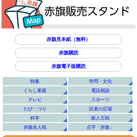
赤旗見本紙（無料）
赤旗購読
赤旗電子版購読
特集
学問・文化
くらし家庭
電話相談
テレビ
スポーツ
たび・つり
読者の広場
科学
新人王戦
赤旗名人戦
点字「赤旗」