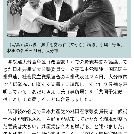
（写真）調印後、握手を交わす（左から）増原、小嶋、守永、
林田の各氏＝24日、大分市
参院選大分選挙区（改選数１）での野党共闘を協議して
きた日本共産党大分県委員会、立憲民主党県連、国民民主
党県連、社会民主党県連合の４党代表は２４日、大分市内
で「選挙協力に関する覚書」に調印し、すでに立候補を表
明している、あだちきよし氏（無所属）を「共同予定候
補」として支援することに合意しました。
調印後の会見で日本共産党の林田澄孝県委員長は「候補
一本化が確認され、４野党が結束してたたかう環境が整っ
た意義は大きい。共産党は全力を挙げる」と述べました。
各党代表も「一生懸命支えていく」（立民・増原寛幹事長