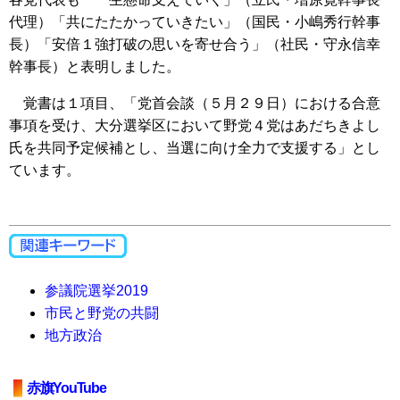
代理）「共にたたかっていきたい」（国民・小嶋秀行幹事
長）「安倍１強打破の思いを寄せ合う」（社民・守永信幸
幹事長）と表明しました。
覚書は１項目、「党首会談（５月２９日）における合意
事項を受け、大分選挙区において野党４党はあだちきよし
氏を共同予定候補とし、当選に向け全力で支援する」とし
ています。
参議院選挙2019
市民と野党の共闘
地方政治
赤旗YouTube