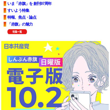
いま「赤旗」を 創刊97周年
すいよう特集
特報、焦点・論点
「赤旗」の魅力