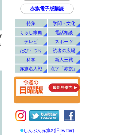
赤旗電子版購読
特集
学問・文化
くらし家庭
電話相談
げ
テレビ
スポーツ
る
たび・つり
読者の広場
科学
新人王戦
赤旗名人戦
点字「赤旗」
しんぶん赤旗X(旧Twitter)