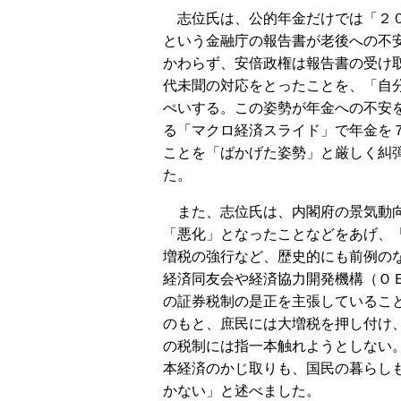
志位氏は、公的年金だけでは「２
という金融庁の報告書が老後への不
かわらず、安倍政権は報告書の受け
代未聞の対応をとったことを、「自
ぺいする。この姿勢が年金への不安
る「マクロ経済スライド」で年金を
ことを「ばかげた姿勢」と厳しく糾
た。
また、志位氏は、内閣府の景気動
「悪化」となったことなどをあげ、
増税の強行など、歴史的にも前例の
経済同友会や経済協力開発機構（Ｏ
の証券税制の是正を主張しているこ
のもと、庶民には大増税を押し付け
の税制には指一本触れようとしない
本経済のかじ取りも、国民の暮らし
かない」と述べました。