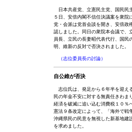
日本共産党、立憲民主党、国民民主
５日、安倍内閣不信任決議案を衆院
党・会派は党首会談を開き、安倍政
認しました。同日の衆院本会議で、
員長、立民の長妻昭代表代行、国民
明、維新の反対で否決されました。
（志位委員長の討論）
自公維が否決
志位氏は、発足から６年半を迎える安
民の年金不安に対する無責任きわまり
経済を破滅に追い込む消費税１０％へ
憲法９条改定によって、「海外で戦争
沖縄県民の民意を無視した新基地建
を求めました。