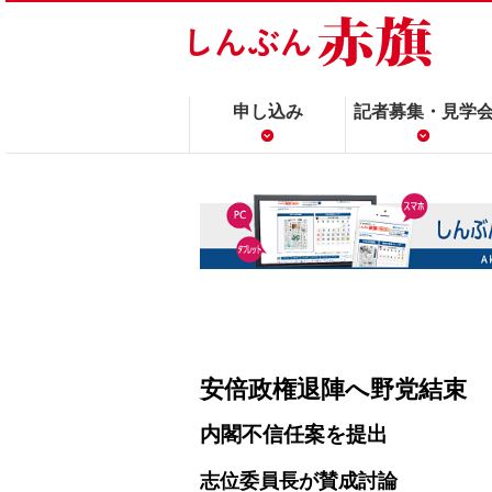
申し込み
記者募集・見学
安倍政権退陣へ野党結束
内閣不信任案を提出
志位委員長が賛成討論