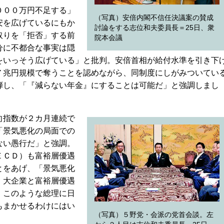
０００万円不足する」
（写真）安倍内閣不信任決議案の賛成
安を広げているにもか
討論をする志位和夫委員長＝25日、衆
取りを「拒否」する前
院本会議
分に不都合な事実は隠
をいっそう広げている」と批判。安倍首相が給付水準を引き下
７兆円規模で奪うことを認めながら、同制度にしがみついてい
弾し、「『減らない年金』にすることは可能だ」と強調しまし
向指数が２カ月連続で
「景気悪化の局面での
ない愚行だ」と強調。
ＥＣＤ）も富裕層優遇
とをあげ、「景気悪化
、大企業と富裕層優遇
。このような総理に日
もまかせるわけにはい
（写真）５野党・会派の党首会談。左