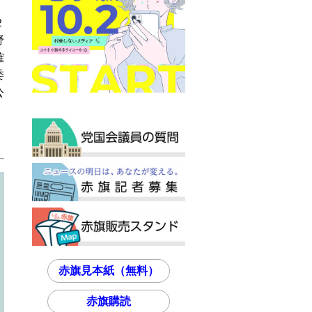
２
野
確
委
公
赤旗見本紙（無料）
赤旗購読