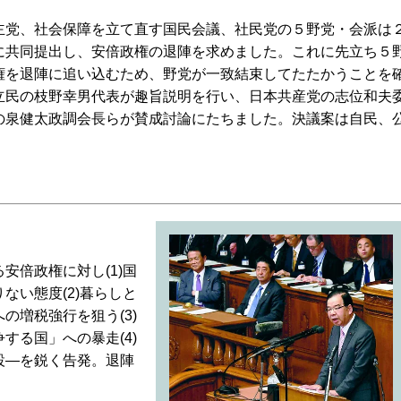
党、社会保障を立て直す国民会議、社民党の５野党・会派は
に共同提出し、安倍政権の退陣を求めました。これに先立ち５
権を退陣に追い込むため、野党が一致結束してたたかうことを
立民の枝野幸男代表が趣旨説明を行い、日本共産党の志位和夫
の泉健太政調会長らが賛成討論にたちました。決議案は自民、
倍政権に対し(1)国
ない態度(2)暮らしと
の増税強行を狙う(3)
する国」への暴走(4)
設―を鋭く告発。退陣