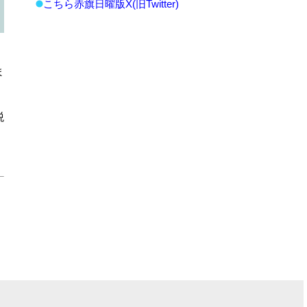
こちら赤旗日曜版X(旧Twitter)
、
ま
税