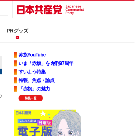
PRグッズ
赤旗YouTube
いま「赤旗」を 創刊97周年
すいよう特集
特報、焦点・論点
「赤旗」の魅力
)