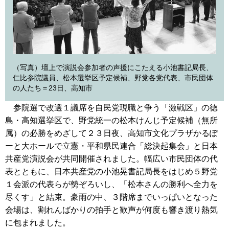
（写真）壇上で演説会参加者の声援にこたえる小池書記局長、
仁比参院議員、松本選挙区予定候補、野党各党代表、市民団体
の人たち＝23日、高知市
参院選で改選１議席を自民党現職と争う「激戦区」の徳
島・高知選挙区で、野党統一の松本けんじ予定候補（無所
属）の必勝をめざして２３日夜、高知市文化プラザかるぽ
ーと大ホールで立憲・平和県民連合「総決起集会」と日本
共産党演説会が共同開催されました。幅広い市民団体の代
表とともに、日本共産党の小池晃書記局長をはじめ５野党
１会派の代表らが勢ぞろいし、「松本さんの勝利へ全力を
尽くす」と結束。豪雨の中、３階席までいっぱいとなった
会場は、割れんばかりの拍手と歓声が何度も響き渡り熱気
に包まれました。