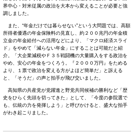
界中心・対米従属の政治を大本から変えることが必要と強
調しました。
また、“年金だけでは暮らせない”という大問題では、高額
所得者優遇の年金保険料の見直し、約２００兆円の年金積
立金の年金給付への活用などにより、「マクロ経済スライ
ド」をやめて「減らない年金」にすることは可能だと紹
介。「大企業減税やＦ３５戦闘機の大量購入をする政治を
やめ、安心の年金をつくろう。『２０００万円』をためる
より、１票で政治を変える方がよほど簡単だ」と訴える
と、「そうだ」の声と拍手が飛び交いました。
高知県の共産党が党躍進と野党共同候補の勝利など「歴
史をひらく先頭を切ってきた」として、「今度の参院選で
も、伝統の力を発揮しよう」と呼びかけると、盛大な拍手
がわき起こりました。