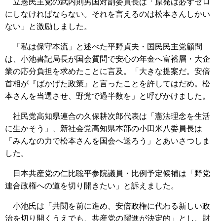
立憲民主党の武内則男国対副委員長は「原発は必ずゼロ
にしなければならない。それを言えるのは松本さんしかい
ない」と激励しました。
「私は保守本流」と述べた平野貞夫・国民民主党顧問
は、小池書記局長が国会質問で安心の年金へ富裕層・大企
業の応分負担を求めたことに言及。「大きな提案だ。安倍
首相が『ばかげた政策』と言ったことを許してはだめ。松
本さんを当選させ、野党で過半数を」と呼びかけました。
社民党高知県連合の久保耕次郎代表は「憲法理念を生活
に生かそう」、新社会党高知県本部の小田米八委員長は
「みんなの力で松本さんを国会へ送ろう」とあいさつしま
した。
日本共産党の仁比聡平参院議員・比例予定候補は「野党
連合政権への道を切り開きたい」と訴えました。
小池氏は「共闘を前に進め、安倍政権に代わる新しい政
治を切り開くうえでも、共産党の躍進が決定的」とし、財