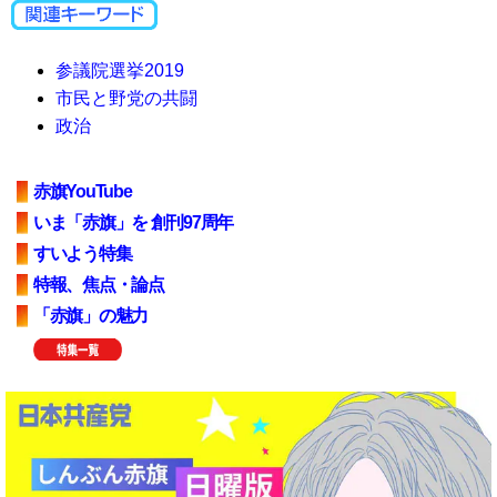
参議院選挙2019
市民と野党の共闘
政治
赤旗YouTube
いま「赤旗」を 創刊97周年
すいよう特集
特報、焦点・論点
「赤旗」の魅力