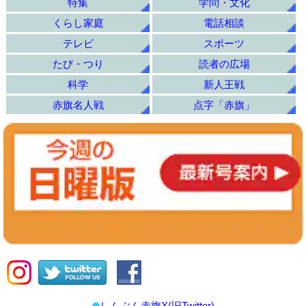
特集
学問・文化
くらし家庭
電話相談
テレビ
スポーツ
たび・つり
読者の広場
科学
新人王戦
赤旗名人戦
点字「赤旗」
しんぶん赤旗X(旧Twitter)