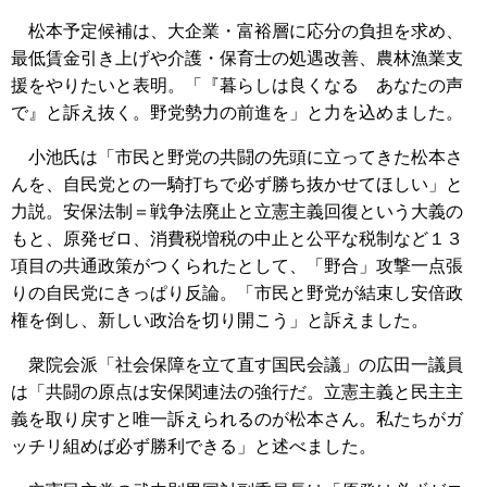
松本予定候補は、大企業・富裕層に応分の負担を求め、
最低賃金引き上げや介護・保育士の処遇改善、農林漁業支
援をやりたいと表明。「『暮らしは良くなる あなたの声
で』と訴え抜く。野党勢力の前進を」と力を込めました。
小池氏は「市民と野党の共闘の先頭に立ってきた松本さ
んを、自民党との一騎打ちで必ず勝ち抜かせてほしい」と
力説。安保法制＝戦争法廃止と立憲主義回復という大義の
もと、原発ゼロ、消費税増税の中止と公平な税制など１３
項目の共通政策がつくられたとして、「野合」攻撃一点張
りの自民党にきっぱり反論。「市民と野党が結束し安倍政
権を倒し、新しい政治を切り開こう」と訴えました。
衆院会派「社会保障を立て直す国民会議」の広田一議員
は「共闘の原点は安保関連法の強行だ。立憲主義と民主主
義を取り戻すと唯一訴えられるのが松本さん。私たちがガ
ッチリ組めば必ず勝利できる」と述べました。