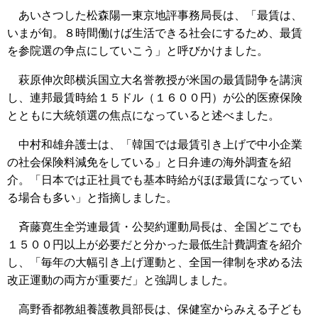
あいさつした松森陽一東京地評事務局長は、「最賃は、
いまが旬。８時間働けば生活できる社会にするため、最賃
を参院選の争点にしていこう」と呼びかけました。
萩原伸次郎横浜国立大名誉教授が米国の最賃闘争を講演
し、連邦最賃時給１５ドル（１６００円）が公的医療保険
とともに大統領選の焦点になっていると述べました。
中村和雄弁護士は、「韓国では最賃引き上げで中小企業
の社会保険料減免をしている」と日弁連の海外調査を紹
介。「日本では正社員でも基本時給がほぼ最賃になってい
る場合も多い」と指摘しました。
斉藤寛生全労連最賃・公契約運動局長は、全国どこでも
１５００円以上が必要だと分かった最低生計費調査を紹介
し、「毎年の大幅引き上げ運動と、全国一律制を求める法
改正運動の両方が重要だ」と強調しました。
高野香都教組養護教員部長は、保健室からみえる子ども