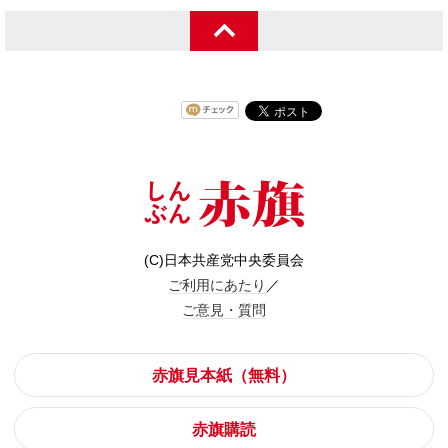
(C)日本共産党中央委員会
ご利用にあたり
／
ご意見・質問
赤旗見本紙（無料）
赤旗購読