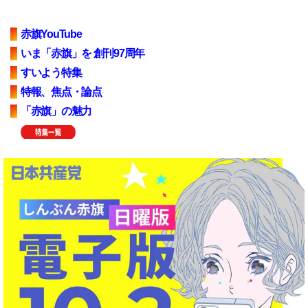
赤旗YouTube
いま「赤旗」を 創刊97周年
すいよう特集
特報、焦点・論点
「赤旗」の魅力