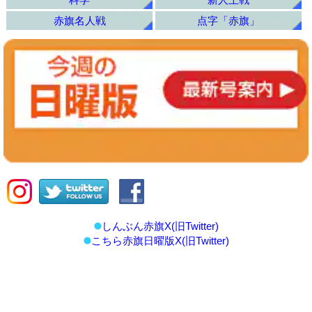
赤旗名人戦
点字「赤旗」
しんぶん赤旗X(旧Twitter)
こちら赤旗日曜版X(旧Twitter)