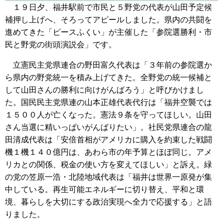
１９日夕、福井駅前で市民と５野党の代表が山田予定候
補押し上げへ、そろってアピールしました。県内の共闘を
進めてきた「ピースふくい」が主催した「参院選勝利・市
民と野党の街頭演説会」です。
立憲民主党県連合の野田富久代表は「３年前の参院選か
ら県内の野党統一を積み上げてきた。全野党の統一候補と
して山田さんの勝利に向けがんばろう」と呼びかけまし
た。国民民主党県連の山本正雄代表代行は「福井空襲では
１５００人が亡くなった。憲法９条を守ってほしい。山田
さん当選に精いっぱいがんばりたい」。社民党県連合の龍
田清成代表は「安倍首相がアメリカに購入を約束した戦闘
機１機１４０億円は、あわら市の年予算とほぼ同じ。アメ
リカとの関係、税金の使い方を変えてほしい」と訴え。緑
の党の笠原一浩・北陸地域代表は「福井は世界一原発が集
中している。再生可能エネルギーに切り替え、平和と環
境、暮らしを大切にする政治実現へ全力で応援する」と語
りました。