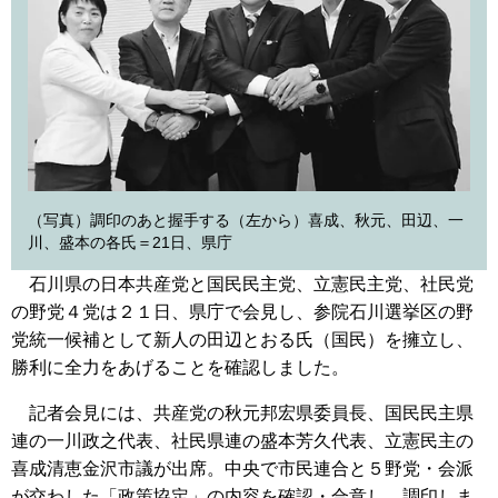
（写真）調印のあと握手する（左から）喜成、秋元、田辺、一
川、盛本の各氏＝21日、県庁
石川県の日本共産党と国民民主党、立憲民主党、社民党
の野党４党は２１日、県庁で会見し、参院石川選挙区の野
党統一候補として新人の田辺とおる氏（国民）を擁立し、
勝利に全力をあげることを確認しました。
記者会見には、共産党の秋元邦宏県委員長、国民民主県
連の一川政之代表、社民県連の盛本芳久代表、立憲民主の
喜成清恵金沢市議が出席。中央で市民連合と５野党・会派
が交わした「政策協定」の内容を確認・合意し、調印しま