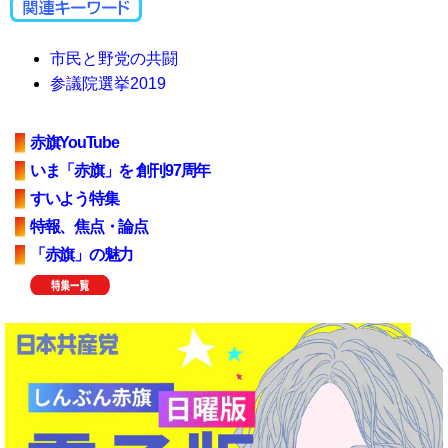
市民と野党の共闘
参議院選挙2019
赤旗YouTube
いま「赤旗」を 創刊97周年
すいよう特集
特報、焦点・論点
「赤旗」の魅力