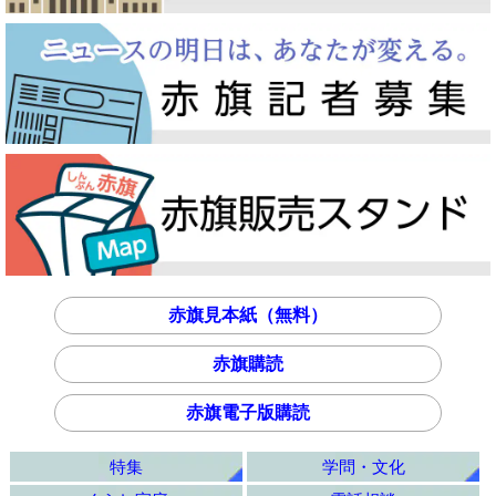
赤旗見本紙（無料）
赤旗購読
赤旗電子版購読
特集
学問・文化