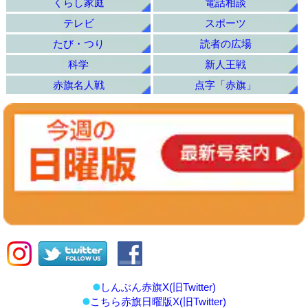
くらし家庭
電話相談
テレビ
スポーツ
たび・つり
読者の広場
科学
新人王戦
赤旗名人戦
点字「赤旗」
しんぶん赤旗X(旧Twitter)
こちら赤旗日曜版X(旧Twitter)