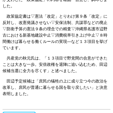
した。
政策協定書は▽憲法「改定」とりわけ第９条「改定」に
反対し、改憲発議させない▽安保法制、共謀罪などの廃止
▽防衛予算の憲法９条の理念での精査▽沖縄県名護市辺野
古における新基地建設中止▽消費税率引き上げ中止▽８時
間働けば暮らせる働くルールの実現―など１３項目を挙げ
ています。
共産党の秋元氏は、「１３項目で野党間の合意ができた
ことは大きな一歩。安倍政権を退陣に追い込むため、田辺
候補当選に全力を尽くす」と述べました。
田辺予定候補は「庶民の犠牲の上に成り立つ今の政治を
改革し、庶民が普通に暮らせる国を取り戻したい」と決意
表明しました。