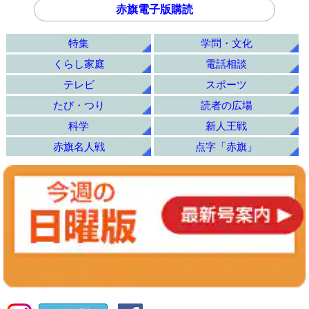
赤旗電子版購読
特集
学問・文化
くらし家庭
電話相談
テレビ
スポーツ
たび・つり
読者の広場
科学
新人王戦
赤旗名人戦
点字「赤旗」