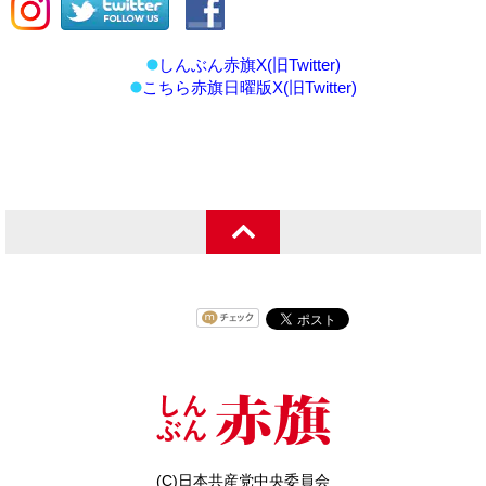
しんぶん赤旗X(旧Twitter)
こちら赤旗日曜版X(旧Twitter)
(C)日本共産党中央委員会