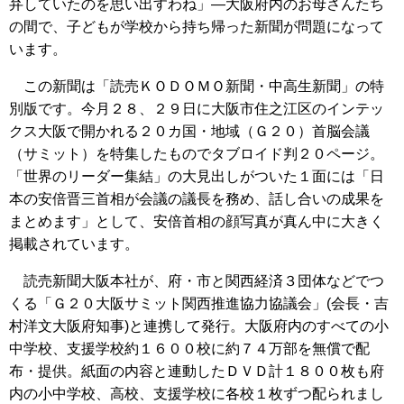
弁していたのを思い出すわね」―大阪府内のお母さんたち
の間で、子どもが学校から持ち帰った新聞が問題になって
います。
この新聞は「読売ＫＯＤＯＭＯ新聞・中高生新聞」の特
別版です。今月２８、２９日に大阪市住之江区のインテッ
クス大阪で開かれる２０カ国・地域（Ｇ２０）首脳会議
（サミット）を特集したものでタブロイド判２０ページ。
「世界のリーダー集結」の大見出しがついた１面には「日
本の安倍晋三首相が会議の議長を務め、話し合いの成果を
まとめます」として、安倍首相の顔写真が真ん中に大きく
掲載されています。
読売新聞大阪本社が、府・市と関西経済３団体などでつ
くる「Ｇ２０大阪サミット関西推進協力協議会」(会長・吉
村洋文大阪府知事)と連携して発行。大阪府内のすべての小
中学校、支援学校約１６００校に約７４万部を無償で配
布・提供。紙面の内容と連動したＤＶＤ計１８００枚も府
内の小中学校、高校、支援学校に各校１枚ずつ配られまし