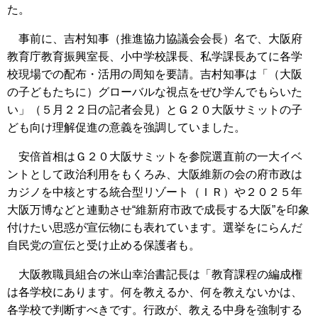
た。
事前に、吉村知事（推進協力協議会会長）名で、大阪府
教育庁教育振興室長、小中学校課長、私学課長あてに各学
校現場での配布・活用の周知を要請。吉村知事は「（大阪
の子どもたちに）グローバルな視点をぜひ学んでもらいた
い」（５月２２日の記者会見）とＧ２０大阪サミットの子
ども向け理解促進の意義を強調していました。
安倍首相はＧ２０大阪サミットを参院選直前の一大イベ
ントとして政治利用をもくろみ、大阪維新の会の府市政は
カジノを中核とする統合型リゾート（ＩＲ）や２０２５年
大阪万博などと連動させ“維新府市政で成長する大阪”を印象
付けたい思惑が宣伝物にも表れています。選挙をにらんだ
自民党の宣伝と受け止める保護者も。
大阪教職員組合の米山幸治書記長は「教育課程の編成権
は各学校にあります。何を教えるか、何を教えないかは、
各学校で判断すべきです。行政が、教える中身を強制する