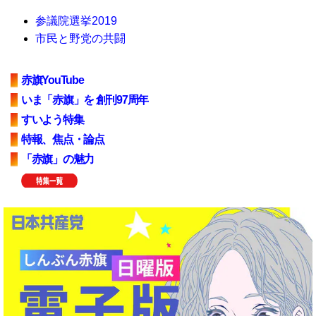
参議院選挙2019
市民と野党の共闘
赤旗YouTube
いま「赤旗」を 創刊97周年
すいよう特集
特報、焦点・論点
「赤旗」の魅力