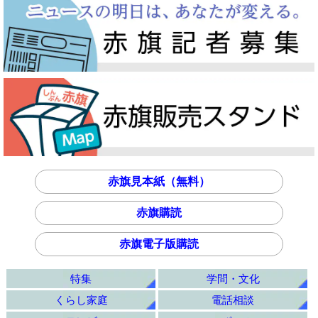
赤旗見本紙（無料）
赤旗購読
赤旗電子版購読
特集
学問・文化
くらし家庭
電話相談