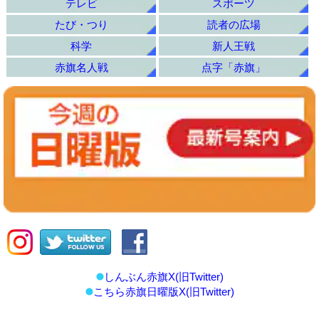
テレビ
スポーツ
たび・つり
読者の広場
科学
新人王戦
赤旗名人戦
点字「赤旗」
しんぶん赤旗X(旧Twitter)
こちら赤旗日曜版X(旧Twitter)