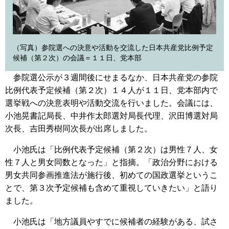
（写真）参院選への決意や活動を交流した日本共産党比例予定
候補（第２次）の会議＝１１日、党本部
参院選公示が３週間後にせまるなか、日本共産党の参院
比例代表予定候補（第２次）１４人が１１日、党本部内で
選挙戦への決意表明や活動交流を行いました。会議には、
小池晃書記局長、中井作太郎選対局長代理、沢田博選対局
次長、吉田秀樹同次長が出席しました。
小池氏は「比例代表予定候補（第２次）は男性７人、女
性７人と男女同数となった」と指摘。「政治分野における
男女共同参画推進法が施行後、初めての国政選挙というこ
とで、第３次予定候補も含めて重視していきたい」と語り
ました。
小池氏は「地方議員やすでに候補者の経験がある、試さ