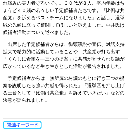
れ済みの実力者ぞろいです。３０代が８人、平均年齢はち
ょうど４０歳の若々しい予定候補者たちです。『比例は共
産党』を訴えるベストチームになりました」と話し、選挙
戦の先頭に立って奮闘してほしいと訴えました。中井氏は
候補者活動について述べました。
出席した予定候補者からは、街頭演説や宣伝、対話支持
拡大で精力的に活動していることや、共産党が打ち出す
「くらしに希望を―三つの提案」に共感が寄せられ対話が
広がっているなど生き生きとした活動が報告されました。
予定候補者からは「無所属の村議のもとに行き三つの提
案を説明したら強い共感を得られた」「選挙区を押し上げ
る土台として『比例は共産党』を訴えていきたい」などの
決意が語られました。