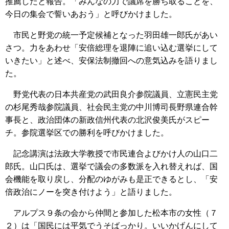
推薦したと報告。「みんなの力で議席を勝ち取ることを、
今日の集会で誓いあおう」と呼びかけました。
市民と野党の統一予定候補となった羽田雄一郎氏があい
さつ。力をあわせ「安倍総理を退陣に追い込む選挙にして
いきたい」と述べ、安保法制撤回への意気込みを語りまし
た。
野党代表の日本共産党の武田良介参院議員、立憲民主党
の杉尾秀哉参院議員、社会民主党の中川博司長野県連合幹
事長と、政治団体の新政信州代表の北沢俊美氏がスピー
チ。参院選挙区での勝利を呼びかけました。
記念講演は法政大学教授で市民連合よびかけ人の山口二
郎氏。山口氏は、選挙で議会の多数派を入れ替えれば、国
会機能を取り戻し、分配のゆがみも是正できるとし、「安
倍政治にノーを突き付けよう」と語りました。
アルプス９条の会から仲間と参加した松本市の女性（７
２）は「国民には平気でうそばっかり。いいかげんにして