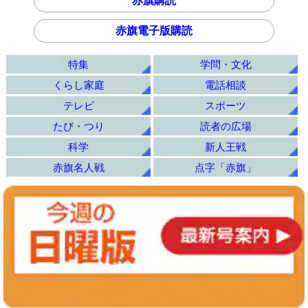
赤旗購読
赤旗電子版購読
特集
学問・文化
くらし家庭
電話相談
テレビ
スポーツ
たび・つり
読者の広場
科学
新人王戦
赤旗名人戦
点字「赤旗」