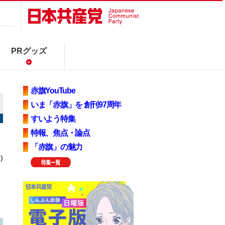
PRグッズ
赤旗YouTube
いま「赤旗」を 創刊97周年
すいよう特集
特報、焦点・論点
「赤旗」の魅力
)