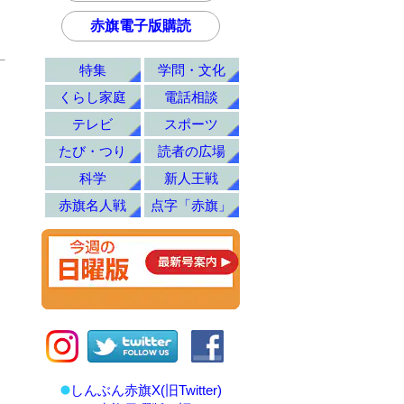
赤旗電子版購読
特集
学問・文化
くらし家庭
電話相談
テレビ
スポーツ
たび・つり
読者の広場
科学
新人王戦
赤旗名人戦
点字「赤旗」
しんぶん赤旗X(旧Twitter)