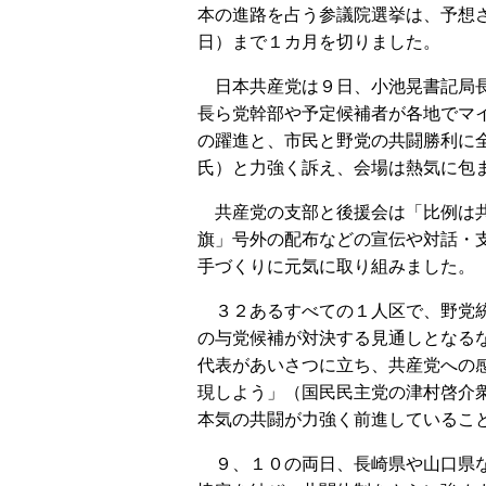
本の進路を占う参議院選挙は、予想
日）まで１カ月を切りました。
日本共産党は９日、小池晃書記局
長ら党幹部や予定候補者が各地でマ
の躍進と、市民と野党の共闘勝利に
氏）と力強く訴え、会場は熱気に包
共産党の支部と後援会は「比例は
旗」号外の配布などの宣伝や対話・
手づくりに元気に取り組みました。
３２あるすべての１人区で、野党
の与党候補が対決する見通しとなる
代表があいさつに立ち、共産党への
現しよう」（国民民主党の津村啓介衆
本気の共闘が力強く前進しているこ
９、１０の両日、長崎県や山口県な