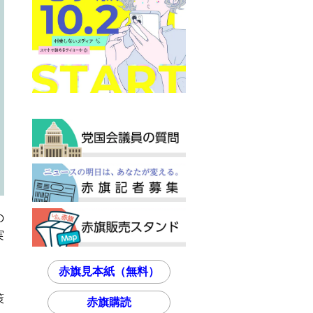
の
実
赤旗見本紙（無料）
策
赤旗購読