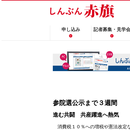
申し込み
記者募集・見学
参院選公示まで３週間
進む共闘 共産躍進へ熱気
消費税１０％への増税や憲法改定