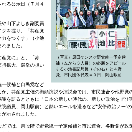
される公示日（７月４
長や山下よしき副委員
イクを握り、「共産党
全力をつくす」（小池
まれました。
（写真）原田ケンスケ野党統一予定候
共産党に」と、「赤
補（左から３人目）の必勝をアピール
支持拡大、選挙の担い
する小池書記局長（その右）と４野
党、市民団体代表＝９日、岡山駅前
統一候補と自民党など
なか、共産党主催の街頭演説や演説会では、市民連合や他野党
感謝を語るとともに「日本の新しい時代の、新しい政治をぜひ
院議員、岡山駅前）と熱いエールを送るなど“安倍政治ノー”の
とが示されました。
どでは、県段階で野党統一予定候補と市民連合、各野党が政