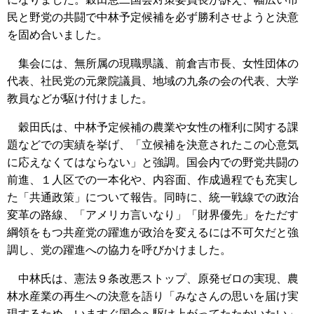
民と野党の共闘で中林予定候補を必ず勝利させようと決意
を固め合いました。
集会には、無所属の現職県議、前倉吉市長、女性団体の
代表、社民党の元衆院議員、地域の九条の会の代表、大学
教員などが駆け付けました。
穀田氏は、中林予定候補の農業や女性の権利に関する課
題などでの実績を挙げ、「立候補を決意されたこの心意気
に応えなくてはならない」と強調。国会内での野党共闘の
前進、１人区での一本化や、内容面、作成過程でも充実し
た「共通政策」について報告。同時に、統一戦線での政治
変革の路線、「アメリカ言いなり」「財界優先」をただす
綱領をもつ共産党の躍進が政治を変えるには不可欠だと強
調し、党の躍進への協力を呼びかけました。
中林氏は、憲法９条改悪ストップ、原発ゼロの実現、農
林水産業の再生への決意を語り「みなさんの思いを届け実
現するため、いますぐ国会へ駆け上がってたたかいたい」