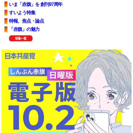
いま「赤旗」を 創刊97周年
すいよう特集
特報、焦点・論点
「赤旗」の魅力