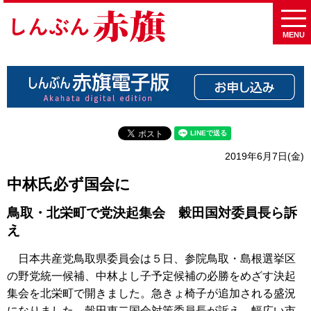
MENU
2019年6月7日(金)
中林氏必ず国会に
鳥取・北栄町で党決起集会 穀田国対委員長ら訴
え
日本共産党鳥取県委員会は５日、参院鳥取・島根選挙区
の野党統一候補、中林よし子予定候補の必勝をめざす決起
集会を北栄町で開きました。急きょ椅子が追加される盛況
になりました。穀田恵二国会対策委員長が訴え、幅広い市