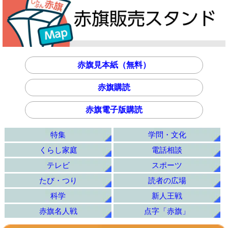
赤旗見本紙（無料）
赤旗購読
赤旗電子版購読
特集
学問・文化
くらし家庭
電話相談
テレビ
スポーツ
たび・つり
読者の広場
科学
新人王戦
赤旗名人戦
点字「赤旗」