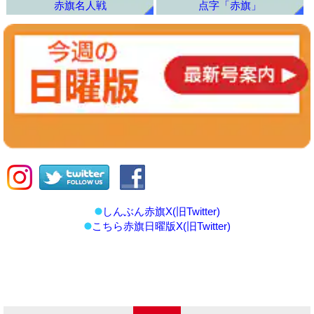
赤旗名人戦
点字「赤旗」
しんぶん赤旗X(旧Twitter)
こちら赤旗日曜版X(旧Twitter)