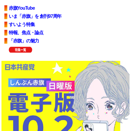
赤旗YouTube
いま「赤旗」を 創刊97周年
すいよう特集
特報、焦点・論点
「赤旗」の魅力