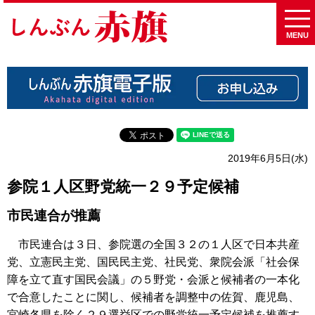
MENU
2019年6月5日(水)
参院１人区野党統一２９予定候補
市民連合が推薦
市民連合は３日、参院選の全国３２の１人区で日本共産
党、立憲民主党、国民民主党、社民党、衆院会派「社会保
障を立て直す国民会議」の５野党・会派と候補者の一本化
で合意したことに関し、候補者を調整中の佐賀、鹿児島、
宮崎各県を除く２９選挙区での野党統一予定候補を推薦す