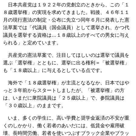
日本共産党は１９２２年の党創立のときから、この「１
８歳選挙権」の実現を求めてきました。戦後、４６年１１
月の現行憲法の制定・公布に先立つ同年６月に発表した憲
法草案では「代議員（国会議員）として選挙され、かつ代
議員を選挙する資格は…１８歳以上のすべての男女に与え
られる」と定めています。
共産党の憲法草案で、注目してほしいのは選挙で議員を
選ぶ「選挙権」とともに、選挙に出る権利＝「被選挙権」
も「１８歳以上」に与えるとしている点です。
海外で「１８歳選挙権」が主流となるなか、日本ではや
っと３年前からスタートしましたが、「被選挙権」の方
は、いまだに衆院議員は「２５歳以上」で、参院議員は
「３０歳以上」のままです。
いま、多くの学生に、高い学費と奨学金返済の不安が重
くのしかかり、働く若者のあいだには、低賃金や雇用破
壊、長時間労働、若者を使いつぶすブラック企業やブラッ