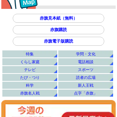
赤旗見本紙（無料）
赤旗購読
赤旗電子版購読
特集
学問・文化
くらし家庭
電話相談
テレビ
スポーツ
たび・つり
読者の広場
科学
新人王戦
赤旗名人戦
点字「赤旗」