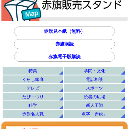
赤旗見本紙（無料）
赤旗購読
赤旗電子版購読
特集
学問・文化
くらし家庭
電話相談
テレビ
スポーツ
たび・つり
読者の広場
科学
新人王戦
赤旗名人戦
点字「赤旗」