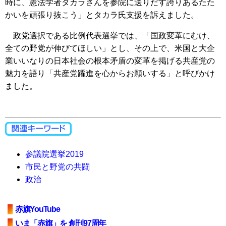
時に、憲法学者タカラさんを参院に送りだす誇りあるたた
かいを頑張り抜こう」とタカラ氏支援を訴えました。
政党選択である比例代表選挙では、「国政変革にむけ、
全ての野党が伸びてほしい」とし、その上で、米国と大企
業いいなりの日本社会の根本矛盾の変革を掲げる共産党の
魅力を語り「共産党躍進を心からお願いする」と呼びかけ
ました。
参議院選挙2019
市民と野党の共闘
政治
赤旗YouTube
いま「赤旗」を 創刊97周年