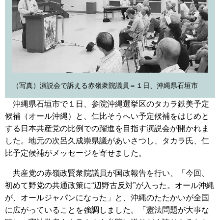
（写真）演説会で訴える赤嶺衆院議員＝１日、沖縄県石垣市
沖縄県石垣市で１日、参院沖縄選挙区のタカラ鉄美予定
候補（オール沖縄）と、仁比そうへい予定候補をはじめと
する日本共産党の比例での躍進を目指す演説会が開かれま
した。地元の次呂久成崇県議があいさつし、タカラ氏、仁
比予定候補がメッセージを寄せました。
共産党の赤嶺政賢衆院議員が国政報告を行い、「今回、
初めて野党の共通政策に“辺野古反対”が入った。オール沖縄
が、オールジャパンになった」と、沖縄のたたかいが全国
に広がっていることを強調しました。「憲法問題が大事な