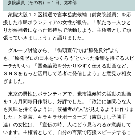
参院議員（その右）＝１日、党本部
衆院大阪１２区補選で宮本岳志候補（前衆院議員）を応
援した市民ボランティアの女性が報告。「私たち一人ひと
りが候補者になった気持ちで活動しよう。主権者として頑
張っていきましょう」と語りました。
グループ討論から、「街頭宣伝では“原発反対”より
も、“原発ゼロの日本をつくろう”といった希望を持てるスピ
ーチがいい」「国会論戦を分かりやすく伝える動画など、
ＳＮＳをもっと活用して若者に発信しよう」と意見が相次
ぎました。
東京の男性はボランティアで、党市議候補の活動の動画
を１カ月間毎日作製し、好評でした。「政治に無関心な人
も興味を持てるように、候補者の“人”が見えるように作りま
した」と発言。キラキラサポーターズ（吉良よし子勝手
連）の女性は、「宣伝の時、人にどう見られるか意識して
います。主権者として、自分の言葉で応援スピーチするこ