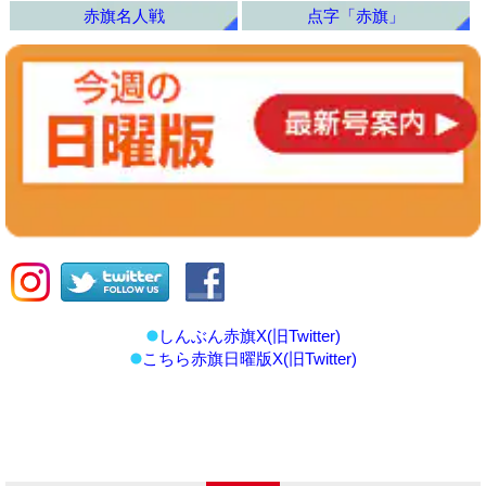
赤旗名人戦
点字「赤旗」
しんぶん赤旗X(旧Twitter)
こちら赤旗日曜版X(旧Twitter)