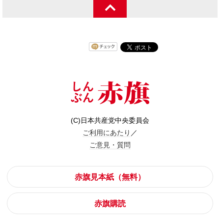
(C)日本共産党中央委員会
ご利用にあたり
／
ご意見・質問
赤旗見本紙（無料）
赤旗購読