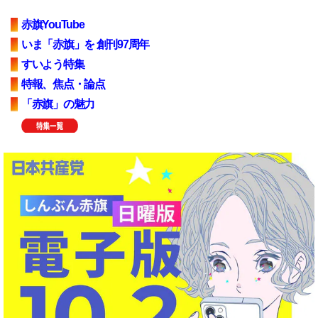
赤旗YouTube
いま「赤旗」を 創刊97周年
すいよう特集
特報、焦点・論点
「赤旗」の魅力