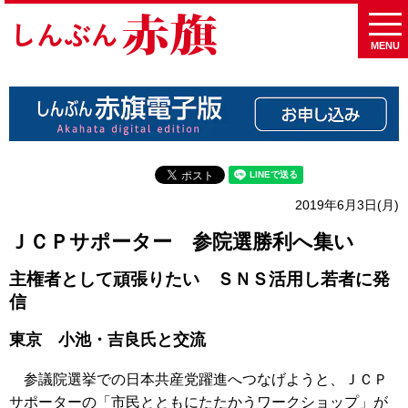
MENU
2019年6月3日(月)
ＪＣＰサポーター 参院選勝利へ集い
主権者として頑張りたい ＳＮＳ活用し若者に発
信
東京 小池・吉良氏と交流
参議院選挙での日本共産党躍進へつなげようと、ＪＣＰ
サポーターの「市民とともにたたかうワークショップ」が