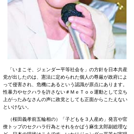
「いまこそ、ジェンダー平等社会を」の方針を日本共産
党が出したのは、憲法に定められた個人の尊厳が政府によ
って侵害され、危機にあるという認識が原点にあります。
性暴力やセクハラを許さない＃ＭｅＴｏｏ運動として立ち
上がったみなさんの声に政党としても正面からこたえない
といけない。
（桜田義孝前五輪相の）「子どもを３人産め」発言や官
僚トップのセクハラ行為とそれをかばう麻生太郎副総理な