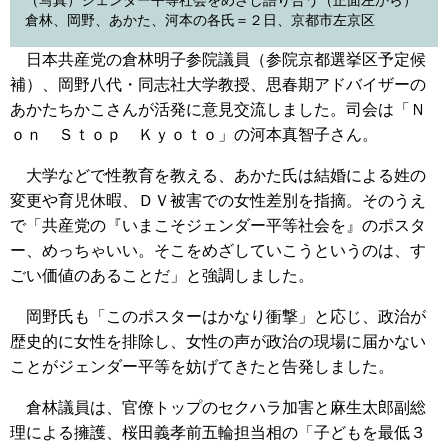
（写真）ジェンダー平等社会をめざし語り合う（正面左から）
倉林、岡野、あかた、河本の各氏＝２日、京都市左京区
日本共産党の倉林明子参院議員（参院京都選挙区予定候
補）、岡野八代・同志社大学教授、思春期アドバイザーの
あかたちかこさんが活発に意見交流しました。司会は「Ｎ
ｏｎ Ｓｔｏｐ Ｋｙｏｔｏ」の河本真智子さん。
大学などで性教育を教える、あかた氏は結婚による姓の
変更や育児休暇、ＤＶ被害での女性差別を指摘。そのうえ
で「共産党の『いまこそジェンダー平等社会を』のポスタ
ー、めっちゃいい。そこをめざしていこうというのは、す
ごい価値のあることだ」と強調しました。
岡野氏も「このポスターはかなり衝撃」と応じ、政治が
歴史的に女性を排除し、女性の声が政治の現場に届かない
ことがジェンダー平等を妨げてきたと告発しました。
倉林議員は、官僚トップのセクハラ加害と麻生太郎副総
理による擁護、桜田義孝前五輪担当相の「子どもを最低３