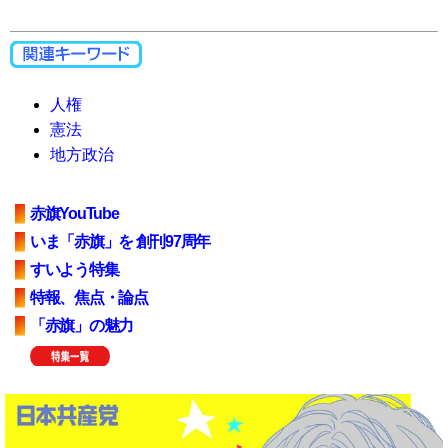
人権
憲法
地方政治
赤旗YouTube
いま「赤旗」を 創刊97周年
すいよう特集
特報、焦点・論点
「赤旗」の魅力