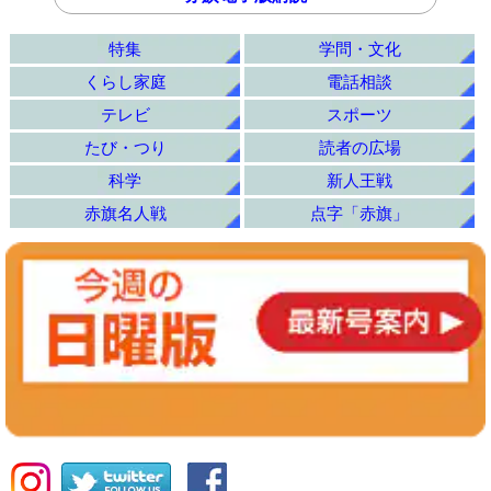
特集
学問・文化
くらし家庭
電話相談
テレビ
スポーツ
たび・つり
読者の広場
科学
新人王戦
赤旗名人戦
点字「赤旗」