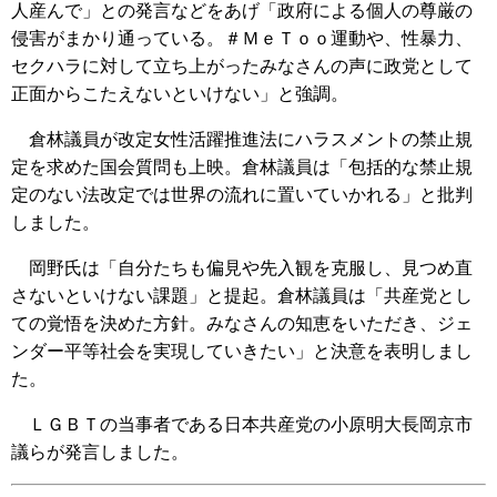
人産んで」との発言などをあげ「政府による個人の尊厳の
侵害がまかり通っている。＃ＭｅＴｏｏ運動や、性暴力、
セクハラに対して立ち上がったみなさんの声に政党として
正面からこたえないといけない」と強調。
倉林議員が改定女性活躍推進法にハラスメントの禁止規
定を求めた国会質問も上映。倉林議員は「包括的な禁止規
定のない法改定では世界の流れに置いていかれる」と批判
しました。
岡野氏は「自分たちも偏見や先入観を克服し、見つめ直
さないといけない課題」と提起。倉林議員は「共産党とし
ての覚悟を決めた方針。みなさんの知恵をいただき、ジェ
ンダー平等社会を実現していきたい」と決意を表明しまし
た。
ＬＧＢＴの当事者である日本共産党の小原明大長岡京市
議らが発言しました。