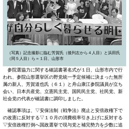
（写真）記念撮影に臨む芳賀氏（後列左から４人目）と浜田氏
（同５人目）ら＝１日、山形市
参院選協力に関する確認書署名式が１日、山形市内で行
われ、参院山形選挙区の野党統一予定候補に決まった無所
属の新人、芳賀道也氏（６１）と舟山康江参院議員が立ち
会い、日本共産党、立憲民主党、国民民主党、社民党、新
社会党の代表が確認書に調印しました。
確認事項は、▽安保法制（戦争法）廃止と安倍政権下で
の改憲に反対する▽１０月の消費税率引き上げに反対する
▽安倍政権打倒へ国政選挙で現与党と補完勢力を少数に追