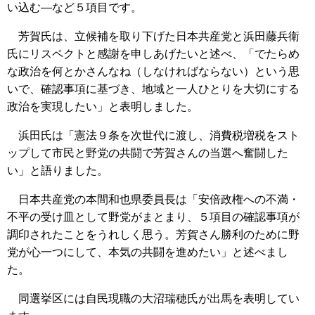
い込む―など５項目です。
芳賀氏は、立候補を取り下げた日本共産党と浜田藤兵衛
氏にリスペクトと感謝を申しあげたいと述べ、「でたらめ
な政治を何とかさんなね（しなければならない）という思
いで、確認事項に基づき、地域と一人ひとりを大切にする
政治を実現したい」と表明しました。
浜田氏は「憲法９条を次世代に渡し、消費税増税をスト
ップして市民と野党の共闘で芳賀さんの当選へ奮闘した
い」と語りました。
日本共産党の本間和也県委員長は「安倍政権への不満・
不平の受け皿として野党がまとまり、５項目の確認事項が
調印されたことをうれしく思う。芳賀さん勝利のために野
党が心一つにして、本気の共闘を進めたい」と述べまし
た。
同選挙区には自民現職の大沼瑞穂氏が出馬を表明してい