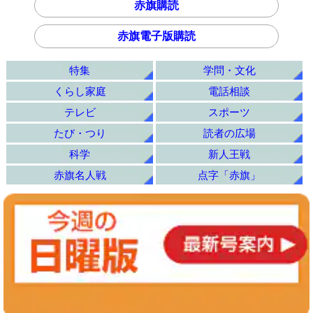
赤旗購読
赤旗電子版購読
特集
学問・文化
くらし家庭
電話相談
テレビ
スポーツ
たび・つり
読者の広場
科学
新人王戦
赤旗名人戦
点字「赤旗」