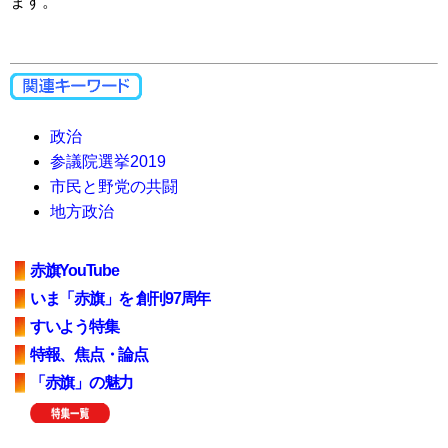
ます。
政治
参議院選挙2019
市民と野党の共闘
地方政治
赤旗YouTube
いま「赤旗」を 創刊97周年
すいよう特集
特報、焦点・論点
「赤旗」の魅力