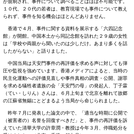
が規制され、事件について調べることはほぼ不可能です。
１０代、２０代の若者は、教育現場でも事件について教え
られず、事件を知る機会はほとんどありません。
香港で４月、事件に関する資料を展示する「六四記念
館」が開館。中国本土から同記念館を訪れた２９歳の女性
は「学校や両親から聞いたのは少しだけ。あまり多くを話
したがらない」と語りました。
中国当局は天安門事件の再評価を求める声に対しても弾
圧や監視を強めています。香港メディアによると、当時の
民主化運動への評価見直しや事件真相の調査・公開、謝罪
を求める犠牲者遺族の会「天安門の母」の発起人、丁子霖
（てい・しりん）さんは、６月上旬まで北京を離れて故郷
の江蘇省無錫にとどまるよう当局から命じられました。
昨年７月に発表した論文の中で、「適当な時期に公開で
（被害者の）名誉を回復すべきだ」と、事件の再評価を訴
えていた清華大学の許章潤・教授は今年３月、停職処分を