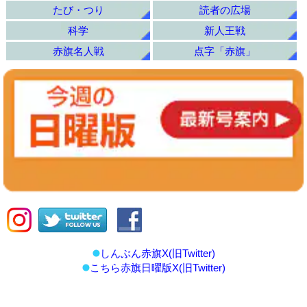
たび・つり
読者の広場
科学
新人王戦
赤旗名人戦
点字「赤旗」
しんぶん赤旗X(旧Twitter)
こちら赤旗日曜版X(旧Twitter)