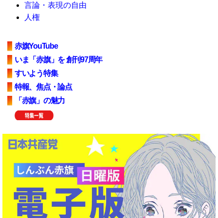
言論・表現の自由
人権
赤旗YouTube
いま「赤旗」を 創刊97周年
すいよう特集
特報、焦点・論点
「赤旗」の魅力