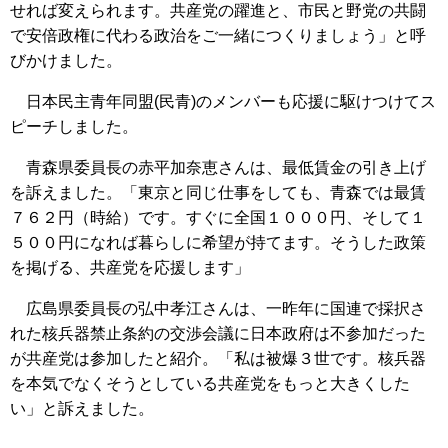
せれば変えられます。共産党の躍進と、市民と野党の共闘
で安倍政権に代わる政治をご一緒につくりましょう」と呼
びかけました。
日本民主青年同盟(民青)のメンバーも応援に駆けつけてス
ピーチしました。
青森県委員長の赤平加奈恵さんは、最低賃金の引き上げ
を訴えました。「東京と同じ仕事をしても、青森では最賃
７６２円（時給）です。すぐに全国１０００円、そして１
５００円になれば暮らしに希望が持てます。そうした政策
を掲げる、共産党を応援します」
広島県委員長の弘中孝江さんは、一昨年に国連で採択さ
れた核兵器禁止条約の交渉会議に日本政府は不参加だった
が共産党は参加したと紹介。「私は被爆３世です。核兵器
を本気でなくそうとしている共産党をもっと大きくした
い」と訴えました。