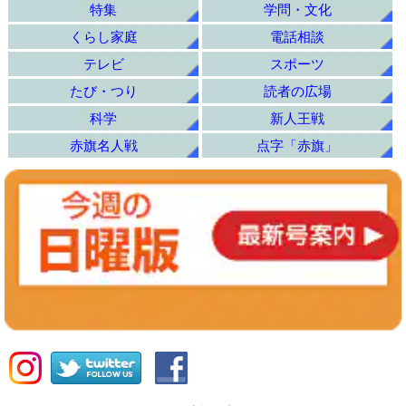
特集
学問・文化
くらし家庭
電話相談
テレビ
スポーツ
たび・つり
読者の広場
科学
新人王戦
赤旗名人戦
点字「赤旗」