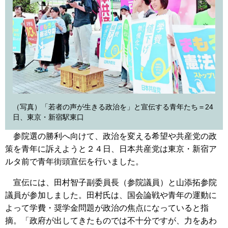
（写真）「若者の声が生きる政治を」と宣伝する青年たち＝24
日、東京・新宿駅東口
参院選の勝利へ向けて、政治を変える希望や共産党の政
策を青年に訴えようと２４日、日本共産党は東京・新宿ア
ルタ前で青年街頭宣伝を行いました。
宣伝には、田村智子副委員長（参院議員）と山添拓参院
議員が参加しました。田村氏は、国会論戦や青年の運動に
よって学費・奨学金問題が政治の焦点になっていると指
摘。「政府が出してきたものでは不十分ですが、力をあわ