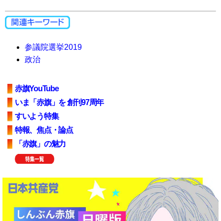
参議院選挙2019
政治
赤旗YouTube
いま「赤旗」を 創刊97周年
すいよう特集
特報、焦点・論点
「赤旗」の魅力