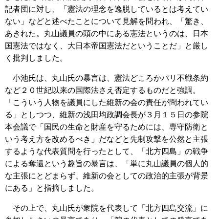
記者団に対し、「憲法の理念を逸脱しているとは考えてい
ない」などと述べたことについて見解を問われ、「驚き、
あきれた。丸山議員の頭の中にある憲法というのは、日本
国憲法ではなく、大日本帝国憲法だということだ」と厳し
く批判しました。
小池氏は、丸山氏の暴言は、憲法どころかパリ不戦条約
など２０世紀以来の国際法さえ否定するものだと強調。
「こういう人物を議員にした維新の会の責任が問われてい
る」としつつ、維新の浅田均政調会長が３月１５日の参院
本会議で「国民の生命と財産を守るためには、専守防衛と
いう考え方を改めるべき」だなどと先制攻撃を公然と主張
するような代表質問を行ったとして、「北方四島」の戦争
による奪還という趣旨の暴言は、「単に丸山議員の個人的
な主張にとどまらず、維新の会としての政治的主張が背景
にある」と指摘しました。
その上で、丸山氏が衆院を代表して「北方四島交流」に