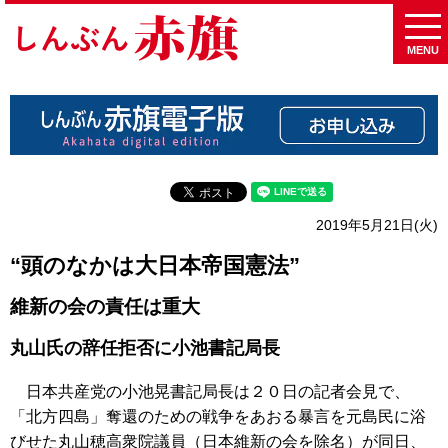
MENU
2019年5月21日(火)
“頭のなかは大日本帝国憲法”
維新の会の責任は重大
丸山氏の辞任拒否に小池書記局長
日本共産党の小池晃書記局長は２０日の記者会見で、
「北方四島」奪還のための戦争をあおる暴言を元島民に浴
びせた丸山穂高衆院議員（日本維新の会を除名）が同日、