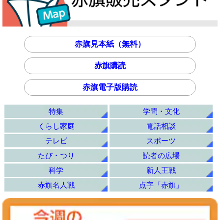
赤旗見本紙（無料）
赤旗購読
赤旗電子版購読
特集
学問・文化
くらし家庭
電話相談
テレビ
スポーツ
たび・つり
読者の広場
科学
新人王戦
赤旗名人戦
点字「赤旗」