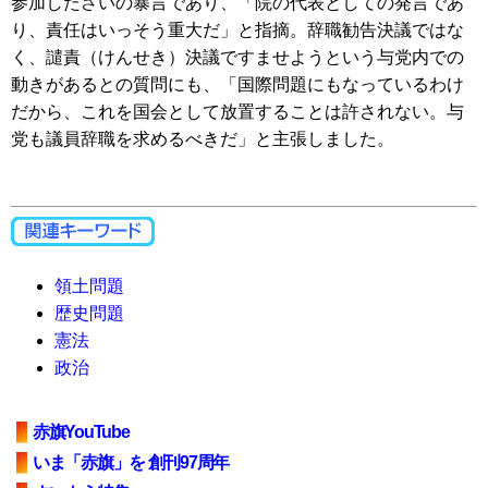
参加したさいの暴言であり、「院の代表としての発言であ
り、責任はいっそう重大だ」と指摘。辞職勧告決議ではな
く、譴責（けんせき）決議ですませようという与党内での
動きがあるとの質問にも、「国際問題にもなっているわけ
だから、これを国会として放置することは許されない。与
党も議員辞職を求めるべきだ」と主張しました。
領土問題
歴史問題
憲法
政治
赤旗YouTube
いま「赤旗」を 創刊97周年