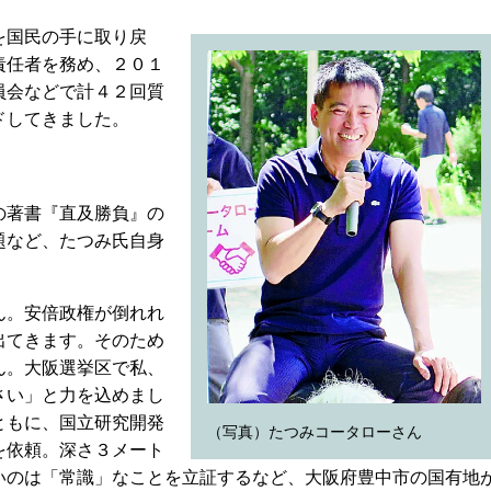
を国民の手に取り戻
責任者を務め、２０１
員会などで計４２回質
ドしてきました。
の著書『直及勝負』の
題など、たつみ氏自身
ん。安倍政権が倒れれ
出てきます。そのため
ん。大阪選挙区で私、
さい」と力を込めまし
ともに、国立研究開発
（写真）たつみコータローさん
を依頼。深さ３メート
いのは「常識」なことを立証するなど、大阪府豊中市の国有地