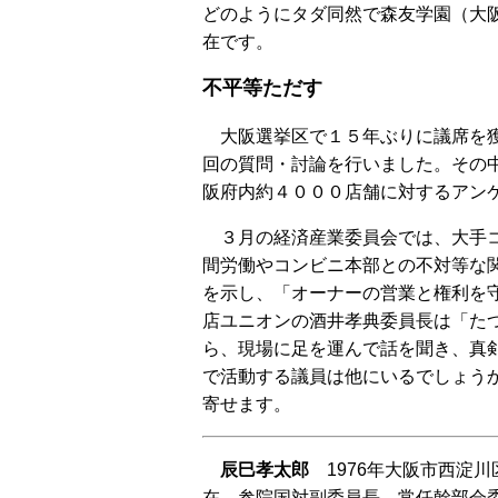
どのようにタダ同然で森友学園（大
在です。
不平等ただす
大阪選挙区で１５年ぶりに議席を獲
回の質問・討論を行いました。その
阪府内約４０００店舗に対するアン
３月の経済産業委員会では、大手コ
間労働やコンビニ本部との不対等な
を示し、「オーナーの営業と権利を
店ユニオンの酒井孝典委員長は「た
ら、現場に足を運んで話を聞き、真
で活動する議員は他にいるでしょう
寄せます。
辰巳孝太郎
1976年大阪市西淀
在、参院国対副委員長、常任幹部会