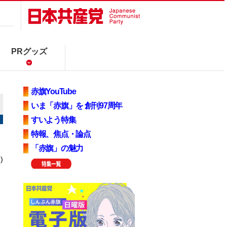
PRグッズ
赤旗YouTube
いま「赤旗」を 創刊97周年
すいよう特集
特報、焦点・論点
「赤旗」の魅力
)