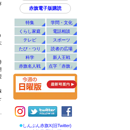
存
赤旗電子版購読
特集
学問・文化
くらし家庭
電話相談
０
テレビ
スポーツ
大
たび・つり
読者の広場
科学
新人王戦
時
赤旗名人戦
点字「赤旗」
態
盟
線
を
しんぶん赤旗X(旧Twitter)