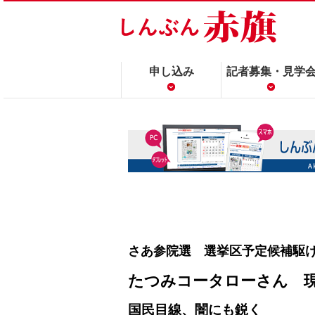
申し込み
記者募集・見学
さあ参院選 選挙区予定候補駆
たつみコータローさん 
国民目線、闇にも鋭く