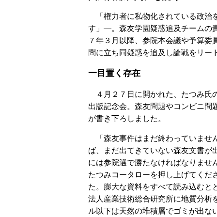
「権力者に私物化されている政治
す」―。森友学園疑惑追及チームの
７年３月以降、参院本会議や予算委
問に立ち同疑惑を追及し論戦をリー
一目置く存在
４月２７日に開かれた、たつみ氏
出版記念会。森友問題やコンビニ問
が書き下ろしました。
「森友事件はまだ終わっていませ
ば、まだ出てきていない森友文書が
には参院選で勝たなければなりませ
たつみコータローを押し上げてくだ
た。膨大な資料をすべて読み込むと
法人産業技術総合研究所に地質分析
ル以下は天然の堆積層でゴミが出な