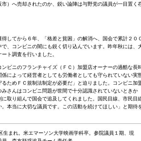
阪市）へ売却されたのか、鋭い論陣は与野党の議員が一目置く
得してから６年、「格差と貧困」の解消へ、国会で累計２０
中で、コンビニの闇にも鋭く切り込んでいます。昨年秋には、
ケート調査を行いました。
ンビニのフランチャイズ（ＦＣ）加盟店オーナーの過酷な長
関係によって経営者としても労働者としても守られていない実
守るためＦＣ規制法制定が必要だ」と迫りました。コンビニ加
つみさんはコンビニ問題が世間で十分認識されていないときか
剣に取り組んで国会で追及してくれました。国民目線、市民目
か。本当に大切な議員です。この活動を続けてほしい」と期待
川区生まれ。米エマーソン大学映画学科卒。参院議員１期、現
委員、森友疑惑追及チーム責任者。