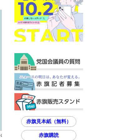
赤旗見本紙（無料）
赤旗購読
が