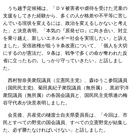
うち越予定候補は、「ＤＶ被害者や虐待を受けた児童の
支援をしてきた経験から、多くの人が格差や不平等に苦し
んでいる現状を変えるには、政治を変えるしかないと考え
た」と決意表明。「本気の『原発ゼロ』に向き合い、対立
を乗り越え、新しいエネルギー社会を実現したい」と訴え
ました。安倍政権が狙う９条改憲について、「個人を大切
にするのが憲法だ。９条は、戦争で多くの命が奪われた反
省に立ったもの。しっかり守っていきたい」と話しまし
た。
西村智奈美衆院議員（立憲民主党）、森ゆうこ参院議員
（国民民主党)、菊田真紀子衆院議員（無所属）、黒岩宇洋
衆院議員（無所属）の各国会議員と、国民民主党県連の梅
谷守代表が決意表明しました。
会見後、共産党の樋渡士自夫県委員長は、「今回は、市
民とすべての野党の国会議員、すべての立憲野党が結集し
た。必ず勝たなければいけない」と話しました。