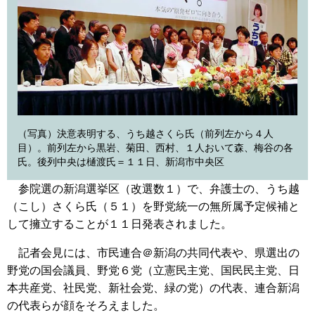
（写真）決意表明する、うち越さくら氏（前列左から４人
目）。前列左から黒岩、菊田、西村、１人おいて森、梅谷の各
氏。後列中央は樋渡氏＝１１日、新潟市中央区
参院選の新潟選挙区（改選数１）で、弁護士の、うち越
（こし）さくら氏（５１）を野党統一の無所属予定候補と
して擁立することが１１日発表されました。
記者会見には、市民連合＠新潟の共同代表や、県選出の
野党の国会議員、野党６党（立憲民主党、国民民主党、日
本共産党、社民党、新社会党、緑の党）の代表、連合新潟
の代表らが顔をそろえました。