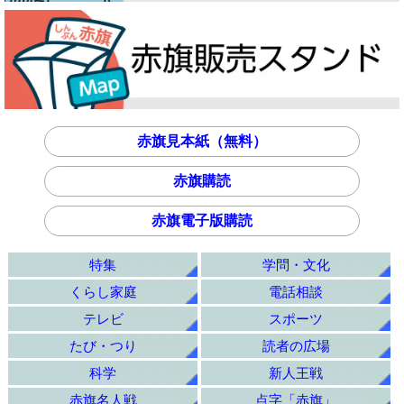
赤旗見本紙（無料）
赤旗購読
赤旗電子版購読
特集
学問・文化
くらし家庭
電話相談
テレビ
スポーツ
たび・つり
読者の広場
科学
新人王戦
赤旗名人戦
点字「赤旗」