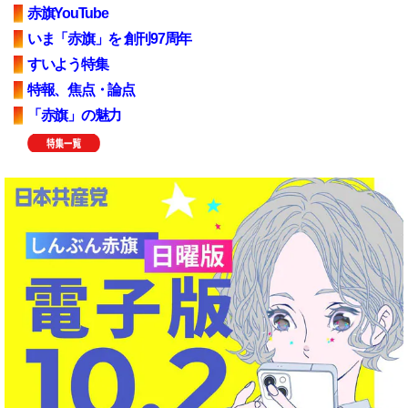
赤旗YouTube
いま「赤旗」を 創刊97周年
すいよう特集
特報、焦点・論点
「赤旗」の魅力