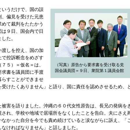
というだけで、国の誤
別、偏見を受けた元患
求めて裁判をたたかう
団は９日、国会内で日
ました。
い渡しを控え、国の加
上で控訴断念をめざす
（７５）＝仮名＝は、
（写真）原告から要求書を受け取る党
国会議員団＝９日、衆院第１議員会館
要求書を議員団に手渡
暮らすことができませ
を受けたくありません」と語り、国に責任を認めさせるため、
。
被害を語りました。沖縄の６０代女性原告は、長兄の発病を
視され、学校や地域で居場所をなくしたことを告白。夫にさえ
かなかった自分を今でも責め続けていると涙ながらに訴え、「
しなければなりません」と話しました。