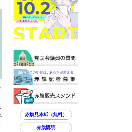
と
き
赤旗見本紙（無料）
死
こ
赤旗購読