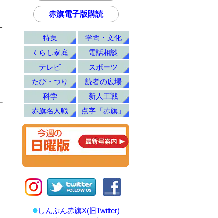
赤旗電子版購読
一
特集
学問・文化
」
くらし家庭
電話相談
テレビ
スポーツ
たび・つり
読者の広場
科学
新人王戦
赤旗名人戦
点字「赤旗」
しんぶん赤旗X(旧Twitter)