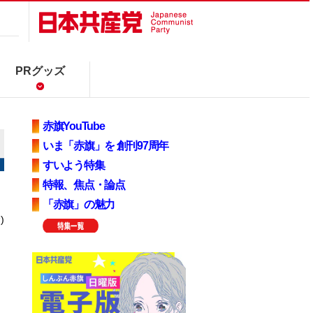
PRグッズ
赤旗YouTube
いま「赤旗」を 創刊97周年
すいよう特集
特報、焦点・論点
「赤旗」の魅力
)