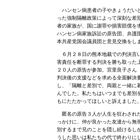
ハンセン病患者の子やきょうだい
った強制隔離政策によって深刻な差
者の家族が、国に謝罪や損害賠償を
ハンセン病家族訴訟の原告団、弁護
本共産党国会議員団と意見交換をし
６月２８日の熊本地裁での判決言
害責任を断罪する判決を勝ち取った
２０人の原告が参加。宮里良子さん
判決後の支援などを求める全面解決
し、「隔離と差別で、両親と一緒に
んでした。私たちはいつまでも差別
もにたたかってほしいと訴えました
匿名の原告３人が人生を狂わされた
っかけに、仲が良かった友達から無
別するまで兄のことを隠し続けるし
うした思いは私たちの代で終わりに