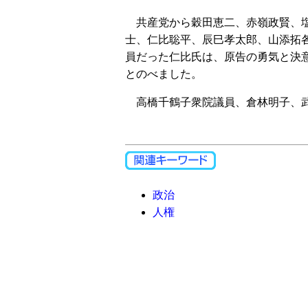
共産党から穀田恵二、赤嶺政賢、塩
士、仁比聡平、辰巳孝太郎、山添拓
員だった仁比氏は、原告の勇気と決
とのべました。
高橋千鶴子衆院議員、倉林明子、武
政治
人権