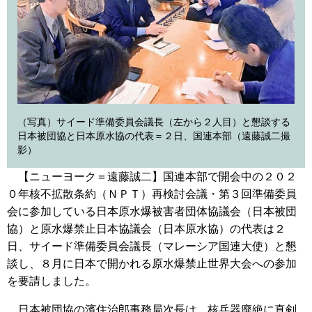
（写真）サイード準備委員会議長（左から２人目）と懇談する
日本被団協と日本原水協の代表＝２日、国連本部（遠藤誠二撮
影）
【ニューヨーク＝遠藤誠二】国連本部で開会中の２０２
０年核不拡散条約（ＮＰＴ）再検討会議・第３回準備委員
会に参加している日本原水爆被害者団体協議会（日本被団
協）と原水爆禁止日本協議会（日本原水協）の代表は２
日、サイード準備委員会議長（マレーシア国連大使）と懇
談し、８月に日本で開かれる原水爆禁止世界大会への参加
を要請しました。
日本被団協の濱住治郎事務局次長は、核兵器廃絶に真剣