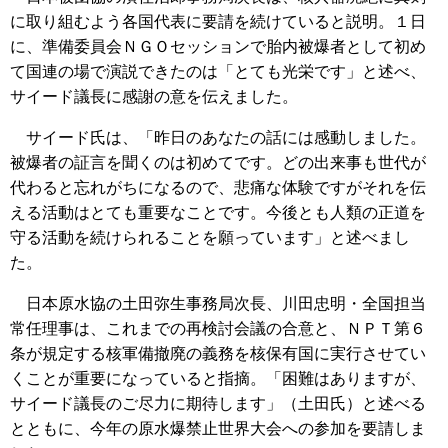
に取り組むよう各国代表に要請を続けていると説明。１日
に、準備委員会ＮＧＯセッションで胎内被爆者として初め
て国連の場で演説できたのは「とても光栄です」と述べ、
サイード議長に感謝の意を伝えました。
サイード氏は、「昨日のあなたの話には感動しました。
被爆者の証言を聞くのは初めてです。どの出来事も世代が
代わると忘れがちになるので、悲痛な体験ですがそれを伝
える活動はとても重要なことです。今後とも人類の正道を
守る活動を続けられることを願っています」と述べまし
た。
日本原水協の土田弥生事務局次長、川田忠明・全国担当
常任理事は、これまでの再検討会議の合意と、ＮＰＴ第６
条が規定する核軍備撤廃の義務を核保有国に実行させてい
くことが重要になっていると指摘。「困難はありますが、
サイード議長のご尽力に期待します」（土田氏）と述べる
とともに、今年の原水爆禁止世界大会への参加を要請しま