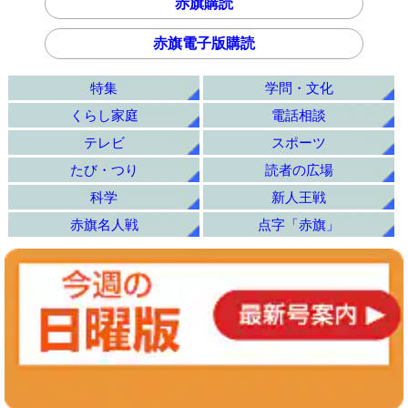
赤旗購読
赤旗電子版購読
特集
学問・文化
くらし家庭
電話相談
テレビ
スポーツ
たび・つり
読者の広場
科学
新人王戦
赤旗名人戦
点字「赤旗」