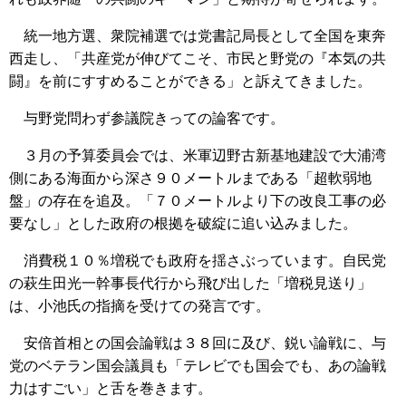
統一地方選、衆院補選では党書記局長として全国を東奔
西走し、「共産党が伸びてこそ、市民と野党の『本気の共
闘』を前にすすめることができる」と訴えてきました。
与野党問わず参議院きっての論客です。
３月の予算委員会では、米軍辺野古新基地建設で大浦湾
側にある海面から深さ９０メートルまである「超軟弱地
盤」の存在を追及。「７０メートルより下の改良工事の必
要なし」とした政府の根拠を破綻に追い込みました。
消費税１０％増税でも政府を揺さぶっています。自民党
の萩生田光一幹事長代行から飛び出した「増税見送り」
は、小池氏の指摘を受けての発言です。
安倍首相との国会論戦は３８回に及び、鋭い論戦に、与
党のベテラン国会議員も「テレビでも国会でも、あの論戦
力はすごい」と舌を巻きます。