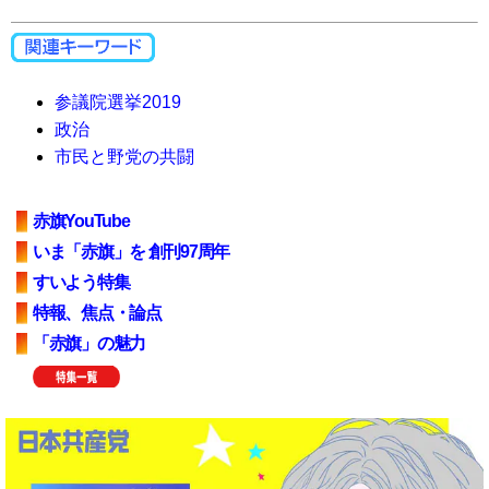
参議院選挙2019
政治
市民と野党の共闘
赤旗YouTube
いま「赤旗」を 創刊97周年
すいよう特集
特報、焦点・論点
「赤旗」の魅力