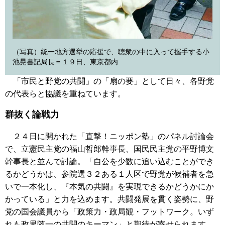
（写真）統一地方選挙の応援で、聴衆の中に入って握手する小
池晃書記局長＝１９日、東京都内
「市民と野党の共闘」の「扇の要」として日々、各野党
の代表らと協議を重ねています。
群抜く論戦力
２４日に開かれた「直撃！ニッポン塾」のパネル討論会
で、立憲民主党の福山哲郎幹事長、国民民主党の平野博文
幹事長と並んで討論。「自公を少数に追い込むことができ
るかどうかは、参院選３２ある１人区で野党が候補者を急
いで一本化し、『本気の共闘』を実現できるかどうかにか
かっている」と力を込めます。共闘発展を貫く姿勢に、野
党の国会議員から「政策力・政局観・フットワーク。いず
れも政界随一の共闘のキーマン」と期待が寄せられます。