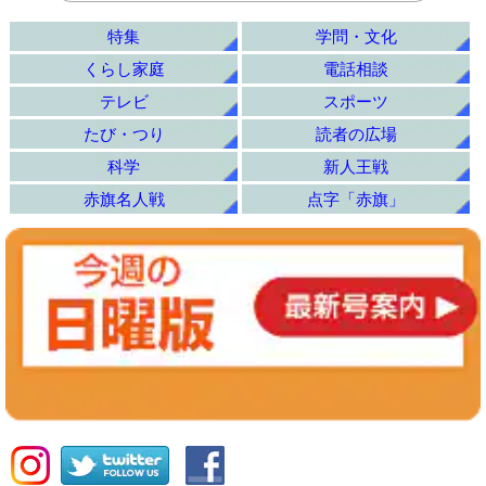
特集
学問・文化
くらし家庭
電話相談
テレビ
スポーツ
たび・つり
読者の広場
科学
新人王戦
赤旗名人戦
点字「赤旗」